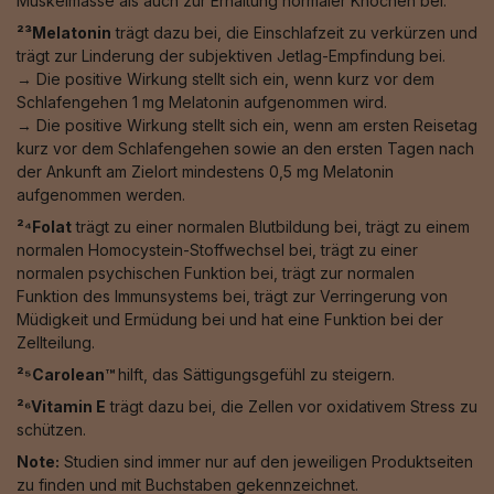
Muskelmasse als auch zur Erhaltung normaler Knochen bei.
²³Melatonin
trägt dazu bei, die Einschlafzeit zu verkürzen und
trägt zur Linderung der subjektiven Jetlag-Empfindung bei.
→ Die positive Wirkung stellt sich ein, wenn kurz vor dem
Schlafengehen 1 mg Melatonin aufgenommen wird.
→ Die positive Wirkung stellt sich ein, wenn am ersten Reisetag
kurz vor dem Schlafengehen sowie an den ersten Tagen nach
der Ankunft am Zielort mindestens 0,5 mg Melatonin
aufgenommen werden.
²⁴Folat
trägt zu einer normalen Blutbildung bei, trägt zu einem
normalen Homocystein-Stoffwechsel bei, trägt zu einer
normalen psychischen Funktion bei, trägt zur normalen
Funktion des Immunsystems bei, trägt zur Verringerung von
Müdigkeit und Ermüdung bei und hat eine Funktion bei der
Zellteilung.
²⁵Carolean™️
hilft, das Sättigungsgefühl zu steigern.
²⁶Vitamin E
trägt dazu bei, die Zellen vor oxidativem Stress zu
schützen.
Note:
Studien sind immer nur auf den jeweiligen Produktseiten
zu finden und mit Buchstaben gekennzeichnet.