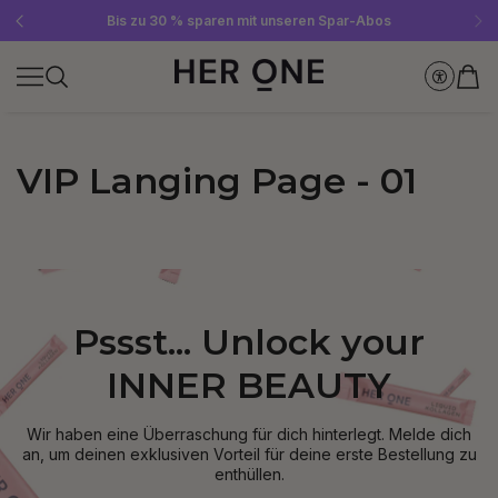
Gratis SLEEP WELL ab 69 € MBW - nur solange der Vorrat reicht!
Jetzt Newsletter abonnieren und 10 €-Gutschein sichern
Bis zu 30 % sparen mit unseren Spar-Abos
VIP Langing Page - 01
Pssst... Unlock your
INNER BEAUTY
Wir haben eine Überraschung für dich hinterlegt. Melde dich
an, um deinen exklusiven Vorteil für deine erste Bestellung zu
enthüllen.