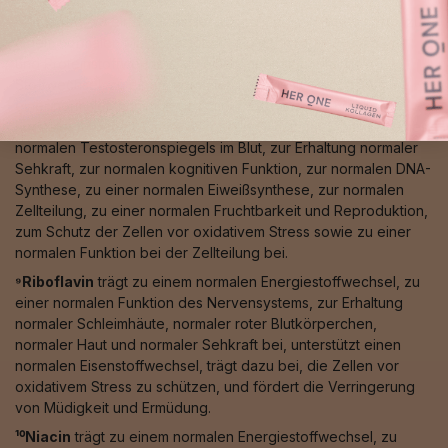
⁸Zink
trägt zu einem normalen Säure-Basen-Stoffwechsel, zu
einem normalen Makronährstoff-, Kohlenhydrat-, Fettsäure-
und Proteinstoffwechsel, zu einem normalen Vitamin-A-
Stoffwechsel, zu einem normalen Energiestoffwechsel, zu
einer normalen Funktion des Immunsystems, zur Erhaltung
normaler Knochen, Haare, Nägel und Haut, zur Erhaltung eines
normalen Testosteronspiegels im Blut, zur Erhaltung normaler
Sehkraft, zur normalen kognitiven Funktion, zur normalen DNA-
Synthese, zu einer normalen Eiweißsynthese, zur normalen
Zellteilung, zu einer normalen Fruchtbarkeit und Reproduktion,
zum Schutz der Zellen vor oxidativem Stress sowie zu einer
normalen Funktion bei der Zellteilung bei.
⁹Riboflavin
trägt zu einem normalen Energiestoffwechsel, zu
einer normalen Funktion des Nervensystems, zur Erhaltung
normaler Schleimhäute, normaler roter Blutkörperchen,
normaler Haut und normaler Sehkraft bei, unterstützt einen
normalen Eisenstoffwechsel, trägt dazu bei, die Zellen vor
oxidativem Stress zu schützen, und fördert die Verringerung
von Müdigkeit und Ermüdung.
¹⁰Niacin
trägt zu einem normalen Energiestoffwechsel, zu