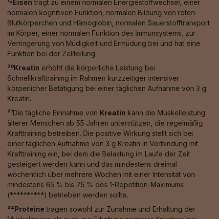
¹⁹Eisen
trägt zu einem normalen Energiestoffwechsel, einer
normalen kognitiven Funktion, normalen Bildung von roten
Blutkörperchen und Hämoglobin, normalen Sauerstofftransport
im Körper, einer normalen Funktion des Immunsystems, zur
Verringerung von Müdigkeit und Ermüdung bei und hat eine
Funktion bei der Zellteilung.
²⁰Kreatin
erhöht die körperliche Leistung bei
Schnellkrafttraining im Rahmen kurzzeitiger intensiver
körperlicher Betätigung bei einer täglichen Aufnahme von 3 g
Kreatin.
²¹
Die tägliche Einnahme von
Kreatin
kann die Muskelleistung
älterer Menschen ab 55 Jahren unterstützen, die regelmäßig
Krafttraining betreiben. Die positive Wirkung stellt sich bei
einer täglichen Aufnahme von 3 g Kreatin in Verbindung mit
Krafttraining ein, bei dem die Belastung im Laufe der Zeit
gesteigert werden kann und das mindestens dreimal
wöchentlich über mehrere Wochen mit einer Intensität von
mindestens 65 % bis 75 % des 1-Repetition-Maximums
(**********) betrieben werden sollte.
²²Proteine
tragen sowohl zur Zunahme und Erhaltung der