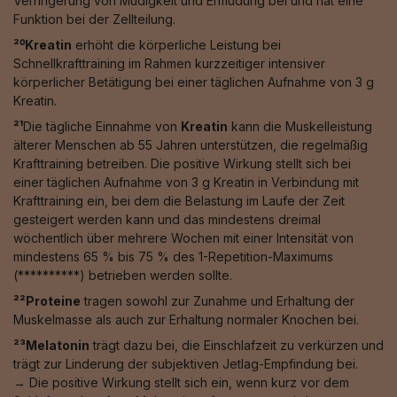
Verringerung von Müdigkeit und Ermüdung bei und hat eine
Funktion bei der Zellteilung.
²⁰Kreatin
erhöht die körperliche Leistung bei
Schnellkrafttraining im Rahmen kurzzeitiger intensiver
körperlicher Betätigung bei einer täglichen Aufnahme von 3 g
Kreatin.
²¹
Die tägliche Einnahme von
Kreatin
kann die Muskelleistung
älterer Menschen ab 55 Jahren unterstützen, die regelmäßig
Krafttraining betreiben. Die positive Wirkung stellt sich bei
einer täglichen Aufnahme von 3 g Kreatin in Verbindung mit
Krafttraining ein, bei dem die Belastung im Laufe der Zeit
gesteigert werden kann und das mindestens dreimal
wöchentlich über mehrere Wochen mit einer Intensität von
mindestens 65 % bis 75 % des 1-Repetition-Maximums
(**********) betrieben werden sollte.
²²Proteine
tragen sowohl zur Zunahme und Erhaltung der
Muskelmasse als auch zur Erhaltung normaler Knochen bei.
²³Melatonin
trägt dazu bei, die Einschlafzeit zu verkürzen und
trägt zur Linderung der subjektiven Jetlag-Empfindung bei.
→ Die positive Wirkung stellt sich ein, wenn kurz vor dem