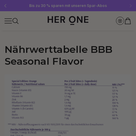
Gratis SLEEP WELL ab 69 € MBW - nur solange der Vorrat reicht!
Jetzt Newsletter abonnieren und 10 €-Gutschein sichern
Bis zu 30 % sparen mit unseren Spar-Abos
Nährwerttabelle BBB
Seasonal Flavor