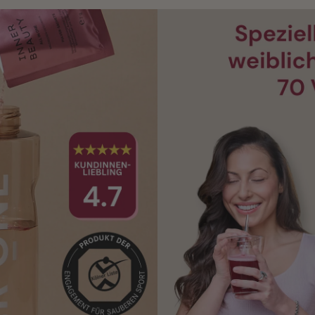
INNER BEAUTY All
4.76 (1 100+)
Dein tägliches Ritual für
essenziellen Vitaminen, 
speziell für Frauen unte
121 Gründe für INNER BE
Einmalkauf
7 Portionen
GRATIS:
 Tri