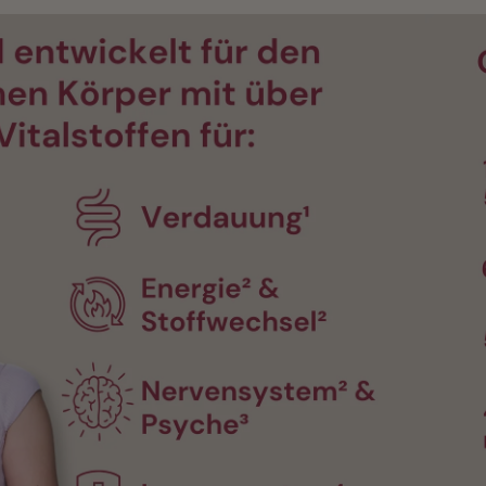
 in One Probierset
 ganzheitliches Wohlbefinden: Mit 
Mineralien, Ballaststoffen und Superfoods 
rstützt es dich von innen heraus.
AUTY All in One
-
36 %
€38,99
24,90 €
nkflasche