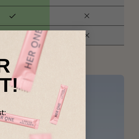
R
T!
t: