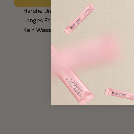
Harshe Diäten
Langes Fasten
Kein Wasser trinken