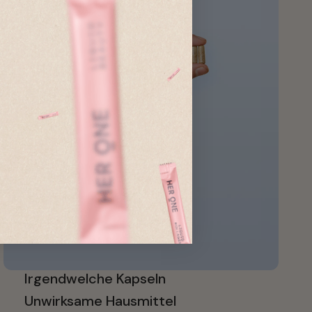
Irgendwelche Kapseln
Unwirksame Hausmittel