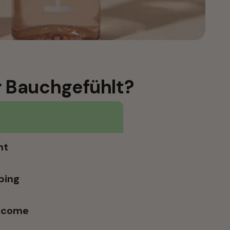
 Bauchgefühlt? 
nt
ping
tcome