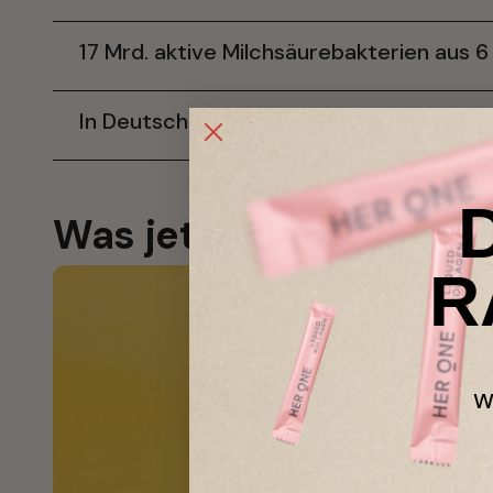
17 Mrd. aktive Milchsäurebakterien aus
In Deutschland entwickelt & hergestellt
Was jetzt 
nicht
 hilft:
R
w