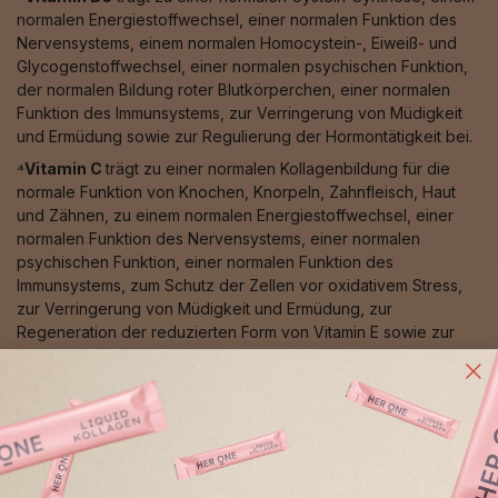
normalen Energiestoffwechsel, einer normalen Funktion des
Nervensystems, einem normalen Homocystein-, Eiweiß- und
Glycogenstoffwechsel, einer normalen psychischen Funktion,
der normalen Bildung roter Blutkörperchen, einer normalen
Funktion des Immunsystems, zur Verringerung von Müdigkeit
und Ermüdung sowie zur Regulierung der Hormontätigkeit bei.
⁴Vitamin C
trägt zu einer normalen Kollagenbildung für die
normale Funktion von Knochen, Knorpeln, Zahnfleisch, Haut
und Zähnen, zu einem normalen Energiestoffwechsel, einer
normalen Funktion des Nervensystems, einer normalen
psychischen Funktion, einer normalen Funktion des
Immunsystems, zum Schutz der Zellen vor oxidativem Stress,
zur Verringerung von Müdigkeit und Ermüdung, zur
Regeneration der reduzierten Form von Vitamin E sowie zur
Erhöhung der Eisenaufnahme bei.
⁵Mangan
trägt zur Erhaltung normaler Knochen, zu einer
normalen Bindegewebsbildung, zum Schutz der Zellen vor
oxidativem Stress sowie zu einem normalen
Energiestoffwechsel bei.
⁶Selen
trägt zum Schutz der Zellen vor oxidativem Stress, zu