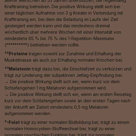
älterer Menschen ab 55 Jahren unterstützen, die regelmäßig
Krafttraining betreiben. Die positive Wirkung stellt sich bei
einer täglichen Aufnahme von 3 g Kreatin in Verbindung mit
Krafttraining ein, bei dem die Belastung im Laufe der Zeit
gesteigert werden kann und das mindestens dreimal
wöchentlich über mehrere Wochen mit einer Intensität von
mindestens 65 % bis 75 % des 1-Repetition-Maximums
(**********) betrieben werden sollte.
²²Proteine
tragen sowohl zur Zunahme und Erhaltung der
Muskelmasse als auch zur Erhaltung normaler Knochen bei.
²³Melatonin
trägt dazu bei, die Einschlafzeit zu verkürzen und
trägt zur Linderung der subjektiven Jetlag-Empfindung bei.
→ Die positive Wirkung stellt sich ein, wenn kurz vor dem
Schlafengehen 1 mg Melatonin aufgenommen wird.
→ Die positive Wirkung stellt sich ein, wenn am ersten Reisetag
kurz vor dem Schlafengehen sowie an den ersten Tagen nach
der Ankunft am Zielort mindestens 0,5 mg Melatonin
aufgenommen werden.
²⁴Folat
trägt zu einer normalen Blutbildung bei, trägt zu einem
normalen Homocystein-Stoffwechsel bei, trägt zu einer
normalen psychischen Funktion bei, trägt zur normalen