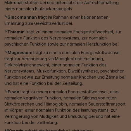
Makronährstoffen bei und unterstützt die Aufrechterhaltung
eines normalen Blutzuckerspiegels.
¹⁶Glucomannan
trägt im Rahmen einer kalorienarmen
Ernährung zum Gewichtsverlust bei.
¹⁷Thiamin
trägt zu einem normalen Energiestoffwechsel, zur
normalen Funktion des Nervensystems, zur normalen
psychischen Funktion sowie zur normalen Herzfunktion bei.
¹⁸Magnesium
trägt zu einem normalen Energiestoffwechsel,
trägt zur Verringerung vin Müdigkeit und Ermüdung,
Elektrolytgleichgewicht, einer normalen Funktion des
Nervensystems, Muskelfunktion, Eiweißsynthese, psychischen
Funktion sowie zur Erhaltung normaler Knochen und Zähne bei
und hat eine Funktion bei der Zellteilung.
¹⁹Eisen
trägt zu einem normalen Energiestoffwechsel, einer
normalen kognitiven Funktion, normalen Bildung von roten
Blutkörperchen und Hämoglobin, normalen Sauerstofftransport
im Körper, einer normalen Funktion des Immunsystems, zur
Verringerung von Müdigkeit und Ermüdung bei und hat eine
Funktion bei der Zellteilung.
²⁰Kreatin
erhöht die körperliche Leistung bei