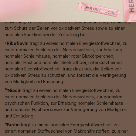
normalen Testosteronspiegels im Blut, zur Erhaltung normaler
Sehkraft, zur normalen kognitiven Funktion, zur normalen DNA-
Synthese, zu einer normalen Eiweißsynthese, zur normalen
Zellteilung, zu einer normalen Fruchtbarkeit und Reproduktion,
zum Schutz der Zellen vor oxidativem Stress sowie zu einer
normalen Funktion bei der Zellteilung bei.
⁹Riboflavin
trägt zu einem normalen Energiestoffwechsel, zu
einer normalen Funktion des Nervensystems, zur Erhaltung
normaler Schleimhäute, normaler roter Blutkörperchen,
normaler Haut und normaler Sehkraft bei, unterstützt einen
normalen Eisenstoffwechsel, trägt dazu bei, die Zellen vor
oxidativem Stress zu schützen, und fördert die Verringerung
von Müdigkeit und Ermüdung.
¹⁰Niacin
trägt zu einem normalen Energiestoffwechsel, zu
einer normalen Funktion des Nervensystems, zur normalen
psychischen Funktion, zur Erhaltung normaler Schleimhäute
und normaler Haut bei sowie zur Verringerung von Müdigkeit
und Ermüdung.
¹¹Biotin
trägt zu einem normalen Energiestoffwechsel, zu
einem normalen Stoffwechsel von Makronährstoffen, zu einer