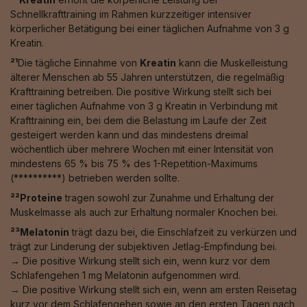
Schnellkrafttraining im Rahmen kurzzeitiger intensiver
körperlicher Betätigung bei einer täglichen Aufnahme von 3 g
Kreatin.
²¹
Die tägliche Einnahme von
Kreatin
kann die Muskelleistung
älterer Menschen ab 55 Jahren unterstützen, die regelmäßig
Krafttraining betreiben. Die positive Wirkung stellt sich bei
einer täglichen Aufnahme von 3 g Kreatin in Verbindung mit
Krafttraining ein, bei dem die Belastung im Laufe der Zeit
gesteigert werden kann und das mindestens dreimal
wöchentlich über mehrere Wochen mit einer Intensität von
mindestens 65 % bis 75 % des 1-Repetition-Maximums
(**********) betrieben werden sollte.
²²Proteine
tragen sowohl zur Zunahme und Erhaltung der
Muskelmasse als auch zur Erhaltung normaler Knochen bei.
²³Melatonin
trägt dazu bei, die Einschlafzeit zu verkürzen und
trägt zur Linderung der subjektiven Jetlag-Empfindung bei.
→ Die positive Wirkung stellt sich ein, wenn kurz vor dem
Schlafengehen 1 mg Melatonin aufgenommen wird.
→ Die positive Wirkung stellt sich ein, wenn am ersten Reisetag
kurz vor dem Schlafengehen sowie an den ersten Tagen nach