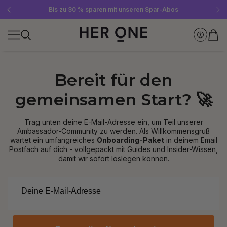
Gratis SLEEP WELL ab 69 € MBW - nur solange der Vorrat reicht!
Jetzt Newsletter abonnieren und 10 €-Gutschein sichern
Bis zu 30 % sparen mit unseren Spar-Abos
Bereit für den
gemeinsamen Start? 🚀
Trag unten deine E-Mail-Adresse ein, um Teil unserer
Ambassador-Community zu werden. Als Willkommensgruß
wartet ein umfangreiches
Onboarding-Paket
in deinem Email
Postfach auf dich - vollgepackt mit Guides und Insider-Wissen,
damit wir sofort loslegen können.