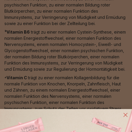
psychischen Funktion, zu einer normalen Bildung roter
Blutkörperchen, zu einer normalen Funktion des
Immunsystems, zur Verringerung von Müdigkeit und Ermüdung
sowie zu einer Funktion bei der Zellteilung bei.
³Vitamin B6
trägt zu einer normalen Cystein-Synthese, einem
normalen Energiestoffwechsel, einer normalen Funktion des
Nervensystems, einem normalen Homocystein-, Eiweiß- und
Glycogenstoffwechsel, einer normalen psychischen Funktion,
der normalen Bildung roter Blutkörperchen, einer normalen
Funktion des Immunsystems, zur Verringerung von Müdigkeit
und Ermüdung sowie zur Regulierung der Hormontätigkeit bei.
⁴Vitamin C
trägt zu einer normalen Kollagenbildung für die
normale Funktion von Knochen, Knorpeln, Zahnfleisch, Haut
und Zähnen, zu einem normalen Energiestoffwechsel, einer
normalen Funktion des Nervensystems, einer normalen
psychischen Funktion, einer normalen Funktion des
Immunsystems, zum Schutz der Zellen vor oxidativem Stress,
zur Verringerung von Müdigkeit und Ermüdung, zur
Regeneration der reduzierten Form von Vitamin E sowie zur
Erhöhung der Eisenaufnahme bei.