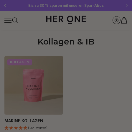
Gratis SLEEP WELL ab 69 € MBW - nur solange der Vorrat reicht!
Jetzt Newsletter abonnieren und 10 €-Gutschein sichern
Bis zu 30 % sparen mit unseren Spar-Abos
Kollagen & IB
KOLLAGEN
MARINE KOLLAGEN
(132 Reviews)