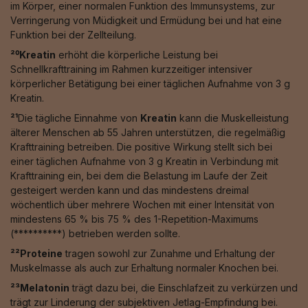
im Körper, einer normalen Funktion des Immunsystems, zur
Verringerung von Müdigkeit und Ermüdung bei und hat eine
Funktion bei der Zellteilung.
²⁰Kreatin
erhöht die körperliche Leistung bei
Schnellkrafttraining im Rahmen kurzzeitiger intensiver
körperlicher Betätigung bei einer täglichen Aufnahme von 3 g
Kreatin.
²¹
Die tägliche Einnahme von
Kreatin
kann die Muskelleistung
älterer Menschen ab 55 Jahren unterstützen, die regelmäßig
Krafttraining betreiben. Die positive Wirkung stellt sich bei
einer täglichen Aufnahme von 3 g Kreatin in Verbindung mit
Krafttraining ein, bei dem die Belastung im Laufe der Zeit
gesteigert werden kann und das mindestens dreimal
wöchentlich über mehrere Wochen mit einer Intensität von
mindestens 65 % bis 75 % des 1-Repetition-Maximums
(**********) betrieben werden sollte.
²²Proteine
tragen sowohl zur Zunahme und Erhaltung der
Muskelmasse als auch zur Erhaltung normaler Knochen bei.
²³Melatonin
trägt dazu bei, die Einschlafzeit zu verkürzen und
trägt zur Linderung der subjektiven Jetlag-Empfindung bei.