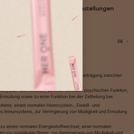
rung
Cookie-Einstellungen
DE
Muskelfunktion, zu einer normalen Signalübertragung zwischen
ocystein-Stoffwechsel, zu einer normalen psychischen Funktion,
rmüdung sowie zu einer Funktion bei der Zellteilung bei.
ystems, einem normalen Homocystein-, Eiweiß- und
des Immunsystems, zur Verringerung von Müdigkeit und Ermüdung
, zu einem normalen Energiestoffwechsel, einer normalen
en vor oxidativem Stress, zur Verringerung von Müdigkeit und