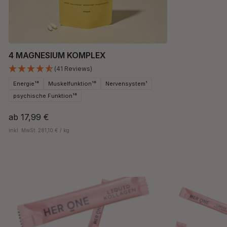
4 MAGNESIUM KOMPLEX
(41 Reviews)
Energie¹⁸
Muskelfunktion¹⁸
Nervensystem¹
psychische Funktion¹⁸
ab
17,99 €
inkl. MwSt. 281,10 € / kg