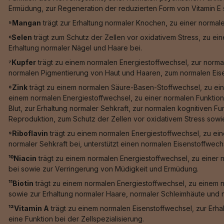
Ermüdung, zur Regeneration der reduzierten Form von Vitamin E
⁵Mangan
trägt zur Erhaltung normaler Knochen, zu einer norma
⁶Selen
trägt zum Schutz der Zellen vor oxidativem Stress, zu e
Erhaltung normaler Nägel und Haare bei.
⁷Kupfer
trägt zu einem normalen Energiestoffwechsel, zur norma
normalen Pigmentierung von Haut und Haaren, zum normalen Eis
⁸Zink
trägt zu einem normalen Säure-Basen-Stoffwechsel, zu ein
einem normalen Energiestoffwechsel, zu einer normalen Funktion
Blut, zur Erhaltung normaler Sehkraft, zur normalen kognitiven F
Reproduktion, zum Schutz der Zellen vor oxidativem Stress sowie 
⁹Riboflavin
trägt zu einem normalen Energiestoffwechsel, zu ein
normaler Sehkraft bei, unterstützt einen normalen Eisenstoffwech
¹⁰Niacin
trägt zu einem normalen Energiestoffwechsel, zu einer 
bei sowie zur Verringerung von Müdigkeit und Ermüdung.
¹¹Biotin
trägt zu einem normalen Energiestoffwechsel, zu einem 
sowie zur Erhaltung normaler Haare, normaler Schleimhäute und n
¹²Vitamin A
trägt zu einem normalen Eisenstoffwechsel, zur Erha
eine Funktion bei der Zellspezialisierung.