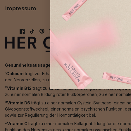
Impressum
AGB
Gesundheitsaussagen nach EU-Richtlinien:
¹Calcium
trägt zur Erhaltung normaler Knochen, zur Erhaltung n
den Nervenzellen, zu einem normalen Energiestoffwechsel sowi
²Vitamin B12
trägt zu einem normalen Energiestoffwechsel, zu 
zu einer normalen Bildung roter Blutkörperchen, zu einer normal
³Vitamin B6
trägt zu einer normalen Cystein-Synthese, einem n
Glycogenstoffwechsel, einer normalen psychischen Funktion, de
sowie zur Regulierung der Hormontätigkeit bei.
⁴Vitamin C
trägt zu einer normalen Kollagenbildung für die nor
Funktion des Nervensystems, einer normalen psychischen Funktio