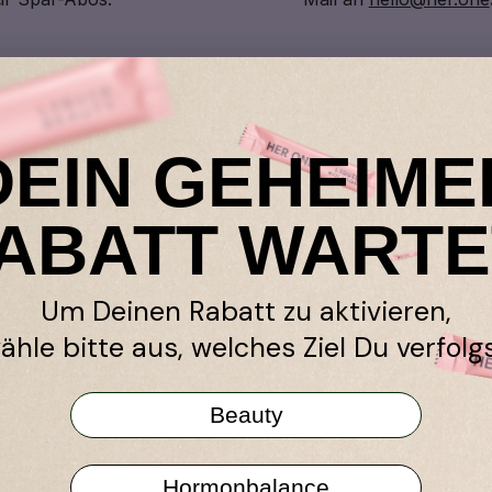
DEIN GEHEIME
in
Händler
ABATT WARTE
k-Garantie
Amazon
ramm
Niche Beauty
Um Deinen Rabatt zu aktivieren,
en werben
Shop Apotheke
ähle bitte aus, welches Ziel Du verfolgs
TY All in One
stseller
Beauty
r Programm
Hormonbalance