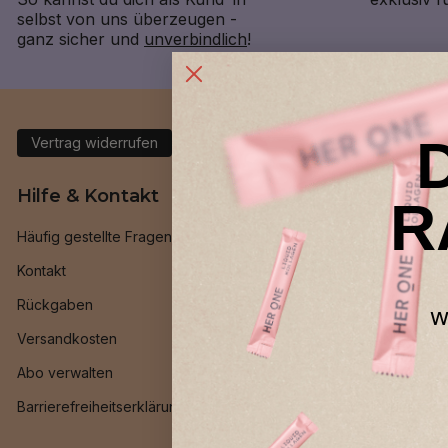
selbst von uns überzeugen -
ganz sicher und
unverbindlich
!
Vertrag widerrufen
Hilfe & Kontakt
Allgeme
R
Häufig gestellte Fragen
Geld-zurüc
Kontakt
Treueprog
Rückgaben
Freund*inn
w
Versandkosten
INNER BEAU
Abo verwalten
HER ONE Be
Barrierefreiheitserklärung
Ambassado