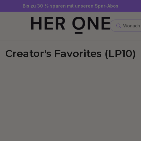
Gratis SLEEP WELL ab 69 € MBW - nur solange der Vorrat reicht
Jetzt Newsletter abonnieren und 10 €-Gutschein sichern
Bis zu 30 % sparen mit unseren Spar-Abos
Wonach 
Creator's Favorites (LP10)