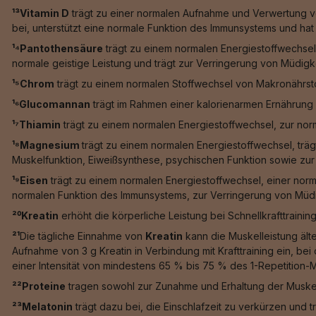
¹³Vitamin D
trägt zu einer normalen Aufnahme und Verwertung vo
bei, unterstützt eine normale Funktion des Immunsystems und hat e
¹⁴Pantothensäure
trägt zu einem normalen Energiestoffwechsel
normale geistige Leistung und trägt zur Verringerung von Müdigk
¹⁵Chrom
trägt zu einem normalen Stoffwechsel von Makronährstof
¹⁶Glucomannan
trägt im Rahmen einer kalorienarmen Ernährung 
¹⁷Thiamin
trägt zu einem normalen Energiestoffwechsel, zur nor
¹⁸Magnesium
trägt zu einem normalen Energiestoffwechsel, trä
Muskelfunktion, Eiweißsynthese, psychischen Funktion sowie zur 
¹⁹Eisen
trägt zu einem normalen Energiestoffwechsel, einer norm
normalen Funktion des Immunsystems, zur Verringerung von Müdig
²⁰Kreatin
erhöht die körperliche Leistung bei Schnellkrafttrainin
²¹
Die tägliche Einnahme von
Kreatin
kann die Muskelleistung älte
Aufnahme von 3 g Kreatin in Verbindung mit Krafttraining ein, b
einer Intensität von mindestens 65 % bis 75 % des 1-Repetition-
²²Proteine
tragen sowohl zur Zunahme und Erhaltung der Muskel
²³Melatonin
trägt dazu bei, die Einschlafzeit zu verkürzen und 