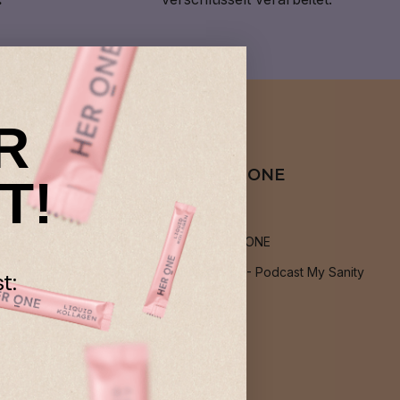
R
Über HER ONE
T!
Über uns
Jobs bei HER ONE
Podcast: PMS - Podcast My Sanity
t:
Blog