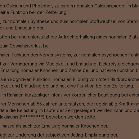
n Calcium und Phosphor, zu einem normalen Calciumspiegel im Blut
ine Funktion bei der Zellteilung.
, zur normalen Synthese und zum normalen Stoffwechsel von Steroid
eit und Ermüdung bei.
fen bei und unterstützt die Aufrechterhaltung eines normalen Blut
zum Gewichtsverlust bei.
malen Funktion des Nervensystems, zur normalen psychischen Funkt
gt zur Verringerung vin Müdigkeit und Ermüdung, Elektrolytgleichge
Erhaltung normaler Knochen und Zähne bei und hat eine Funktion bei
alen kognitiven Funktion, normalen Bildung von roten Blutkörperche
keit und Ermüdung bei und hat eine Funktion bei der Zellteilung.
g im Rahmen kurzzeitiger intensiver körperlicher Betätigung bei ein
rer Menschen ab 55 Jahren unterstützen, die regelmäßig Krafttraining
ei dem die Belastung im Laufe der Zeit gesteigert werden kann und
Maximums (**********) betrieben werden sollte.
masse als auch zur Erhaltung normaler Knochen bei.
trägt zur Linderung der subjektiven Jetlag-Empfindung bei.