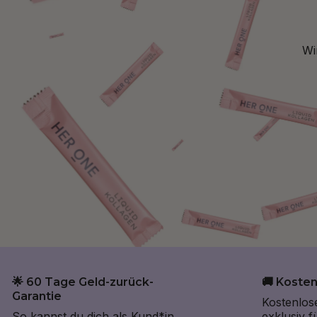
Wi
🌟 60 Tage Geld-zurück-
🚚 Koste
Garantie
Kostenlos
So kannst du dich als Kund*in
exklusiv 