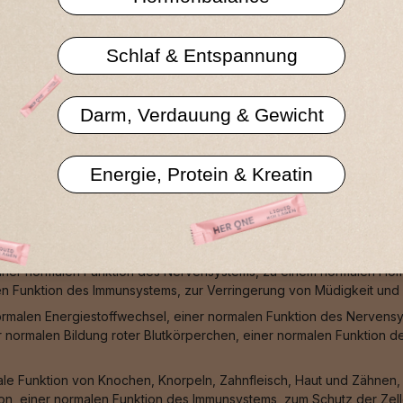
Datenschutzerklä
Schlaf & Entspannung
Darm, Verdauung & Gewicht
Energie, Protein & Kreatin
ormaler Zähne, zu einer normalen Blutgerinnung, zu einer normalen 
e zur normalen Funktion von Verdauungsenzymen bei.
einer normalen Funktion des Nervensystems, zu einem normalen Hom
en Funktion des Immunsystems, zur Verringerung von Müdigkeit und E
ormalen Energiestoffwechsel, einer normalen Funktion des Nervens
r normalen Bildung roter Blutkörperchen, einer normalen Funktion 
male Funktion von Knochen, Knorpeln, Zahnfleisch, Haut und Zähnen
n, einer normalen Funktion des Immunsystems, zum Schutz der Zell