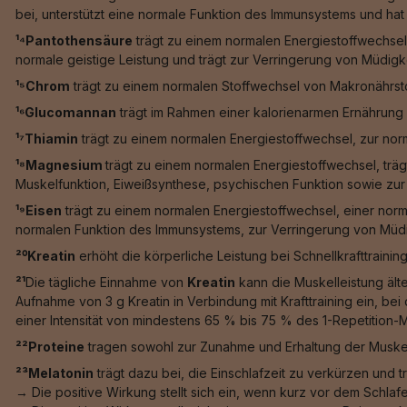
bei, unterstützt eine normale Funktion des Immunsystems und hat e
¹⁴Pantothensäure
trägt zu einem normalen Energiestoffwechsel
normale geistige Leistung und trägt zur Verringerung von Müdigk
¹⁵Chrom
trägt zu einem normalen Stoffwechsel von Makronährstof
¹⁶Glucomannan
trägt im Rahmen einer kalorienarmen Ernährung 
¹⁷Thiamin
trägt zu einem normalen Energiestoffwechsel, zur nor
¹⁸Magnesium
trägt zu einem normalen Energiestoffwechsel, trä
Muskelfunktion, Eiweißsynthese, psychischen Funktion sowie zur 
¹⁹Eisen
trägt zu einem normalen Energiestoffwechsel, einer norm
normalen Funktion des Immunsystems, zur Verringerung von Müdig
²⁰Kreatin
erhöht die körperliche Leistung bei Schnellkrafttrainin
²¹
Die tägliche Einnahme von
Kreatin
kann die Muskelleistung älte
Aufnahme von 3 g Kreatin in Verbindung mit Krafttraining ein, b
einer Intensität von mindestens 65 % bis 75 % des 1-Repetition-
²²Proteine
tragen sowohl zur Zunahme und Erhaltung der Muskel
²³Melatonin
trägt dazu bei, die Einschlafzeit zu verkürzen und 
→ Die positive Wirkung stellt sich ein, wenn kurz vor dem Schl