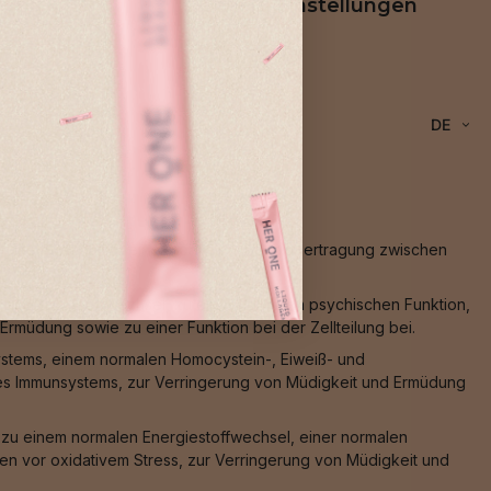
rung
Cookie-Einstellungen
DE
Muskelfunktion, zu einer normalen Signalübertragung zwischen
ocystein-Stoffwechsel, zu einer normalen psychischen Funktion,
rmüdung sowie zu einer Funktion bei der Zellteilung bei.
ystems, einem normalen Homocystein-, Eiweiß- und
des Immunsystems, zur Verringerung von Müdigkeit und Ermüdung
, zu einem normalen Energiestoffwechsel, einer normalen
en vor oxidativem Stress, zur Verringerung von Müdigkeit und