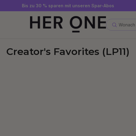
Gratis SLEEP WELL ab 69 € MBW - nur solange der Vorrat reicht
Jetzt Newsletter abonnieren und 10 €-Gutschein sichern
Bis zu 30 % sparen mit unseren Spar-Abos
Wonach 
Creator's Favorites (LP11)