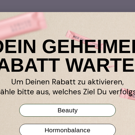
DEIN GEHEIME
in
Händler
ABATT WARTE
k-Garantie
Amazon
ramm
Niche Beauty
Um Deinen Rabatt zu aktivieren,
en werben
Shop Apotheke
ähle bitte aus, welches Ziel Du verfolgs
TY All in One
stseller
Beauty
r Programm
Hormonbalance