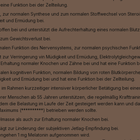
ine Funktion bei der Zellteilung.
, zur normalen Synthese und zum normalen Stoffwechsel von Steroid
eit und Ermüdung bei.
fen bei und unterstützt die Aufrechterhaltung eines normalen Blut
zum Gewichtsverlust bei.
malen Funktion des Nervensystems, zur normalen psychischen Funkt
gt zur Verringerung vin Müdigkeit und Ermüdung, Elektrolytgleichge
Erhaltung normaler Knochen und Zähne bei und hat eine Funktion bei
alen kognitiven Funktion, normalen Bildung von roten Blutkörperche
keit und Ermüdung bei und hat eine Funktion bei der Zellteilung.
g im Rahmen kurzzeitiger intensiver körperlicher Betätigung bei ein
rer Menschen ab 55 Jahren unterstützen, die regelmäßig Krafttraining
ei dem die Belastung im Laufe der Zeit gesteigert werden kann und
Maximums (**********) betrieben werden sollte.
masse als auch zur Erhaltung normaler Knochen bei.
trägt zur Linderung der subjektiven Jetlag-Empfindung bei.
afengehen 1 mg Melatonin aufgenommen wird.