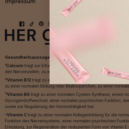
Impressum
AGB
Gesundheitsaussagen nach EU-Richtlinien:
¹Calcium
trägt zur Erhaltung normaler Knochen, zur Erhaltung n
den Nervenzellen, zu einem normalen Energiestoffwechsel sowi
²Vitamin B12
trägt zu einem normalen Energiestoffwechsel, zu 
zu einer normalen Bildung roter Blutkörperchen, zu einer normal
³Vitamin B6
trägt zu einer normalen Cystein-Synthese, einem n
Glycogenstoffwechsel, einer normalen psychischen Funktion, de
sowie zur Regulierung der Hormontätigkeit bei.
⁴Vitamin C
trägt zu einer normalen Kollagenbildung für die nor
Funktion des Nervensystems, einer normalen psychischen Funktio
Ermüdung, zur Regeneration der reduzierten Form von Vitamin E