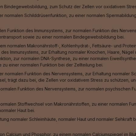
len Bindegewebsbildung, zum Schutz der Zellen vor oxidativem Stre
iner normalen Schilddrüsenfunktion, zu einer normalen Spermabildun
len Funktion des Immunsystems, zur normalen Funktion des Nervensy
entransport sowie zu einer normalen Bindegewebsbildung bei.
em normalen Makronährstoff-, Kohlenhydrat-, Fettsäure- und Protei
 des Immunsystems, zur Erhaltung normaler Knochen, Haare, Nägel u
unktion, zur normalen DNA-Synthese, zu einer normalen Eiweißsynthes
zu einer normalen Funktion bei der Zellteilung bei.
er normalen Funktion des Nervensystems, zur Erhaltung normaler Sc
sel, trägt dazu bei, die Zellen vor oxidativem Stress zu schützen, 
normalen Funktion des Nervensystems, zur normalen psychischen Fu
normalen Stoffwechsel von Makronährstoffen, zu einer normalen Fu
ormaler Haut bei.
ltung normaler Schleimhäute, normaler Haut und normaler Sehkraft b
n Calcium und Phosphor, zu einem normalen Calciumspiegel im Blut