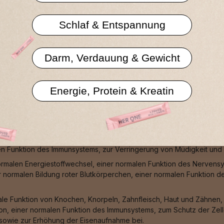
Datenschutzerklä
Schlaf & Entspannung
Darm, Verdauung & Gewicht
Energie, Protein & Kreatin
ormaler Zähne, zu einer normalen Blutgerinnung, zu einer normalen 
e zur normalen Funktion von Verdauungsenzymen bei.
einer normalen Funktion des Nervensystems, zu einem normalen Hom
en Funktion des Immunsystems, zur Verringerung von Müdigkeit und E
ormalen Energiestoffwechsel, einer normalen Funktion des Nervens
r normalen Bildung roter Blutkörperchen, einer normalen Funktion 
male Funktion von Knochen, Knorpeln, Zahnfleisch, Haut und Zähnen
n, einer normalen Funktion des Immunsystems, zum Schutz der Zell
 sowie zur Erhöhung der Eisenaufnahme bei.