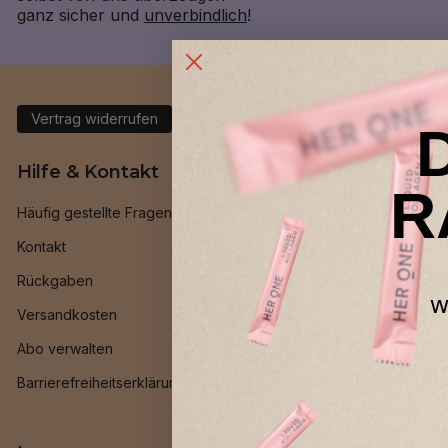
ganz sicher und
unverbindlich
!
Vertrag widerrufen
Hilfe & Kontakt
Allgeme
R
Häufig gestellte Fragen
Geld-zurüc
Kontakt
Treueprog
Rückgaben
Freund*inn
w
Versandkosten
INNER BEAU
Abo verwalten
HER ONE Be
Barrierefreiheitserklärung
Ambassado