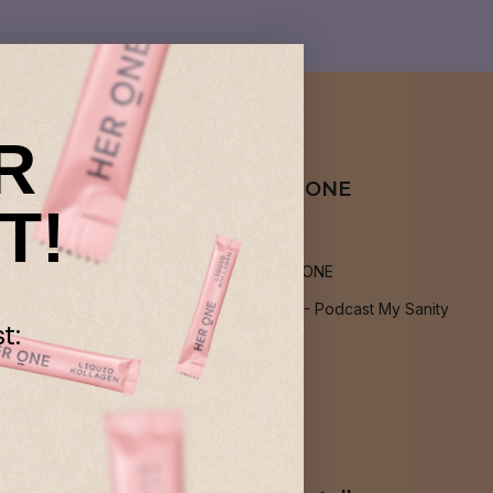
R
Über HER ONE
T!
Über uns
Jobs bei HER ONE
Podcast: PMS - Podcast My Sanity
t:
Blog