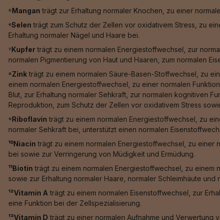
⁵Mangan
trägt zur Erhaltung normaler Knochen, zu einer norma
⁶Selen
trägt zum Schutz der Zellen vor oxidativem Stress, zu e
Erhaltung normaler Nägel und Haare bei.
⁷Kupfer
trägt zu einem normalen Energiestoffwechsel, zur norma
normalen Pigmentierung von Haut und Haaren, zum normalen Eis
⁸Zink
trägt zu einem normalen Säure-Basen-Stoffwechsel, zu ein
einem normalen Energiestoffwechsel, zu einer normalen Funktion
Blut, zur Erhaltung normaler Sehkraft, zur normalen kognitiven F
Reproduktion, zum Schutz der Zellen vor oxidativem Stress sowie 
⁹Riboflavin
trägt zu einem normalen Energiestoffwechsel, zu ein
normaler Sehkraft bei, unterstützt einen normalen Eisenstoffwech
¹⁰Niacin
trägt zu einem normalen Energiestoffwechsel, zu einer 
bei sowie zur Verringerung von Müdigkeit und Ermüdung.
¹¹Biotin
trägt zu einem normalen Energiestoffwechsel, zu einem 
sowie zur Erhaltung normaler Haare, normaler Schleimhäute und n
¹²Vitamin A
trägt zu einem normalen Eisenstoffwechsel, zur Erha
eine Funktion bei der Zellspezialisierung.
¹³Vitamin D
trägt zu einer normalen Aufnahme und Verwertung vo