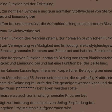
ine Funktion bei der Zellteilung.
, zur normalen Synthese und zum normalen Stoffwechsel von Steroid
eit und Ermüdung bei.
fen bei und unterstützt die Aufrechterhaltung eines normalen Blut
zum Gewichtsverlust bei.
malen Funktion des Nervensystems, zur normalen psychischen Funkt
gt zur Verringerung vin Müdigkeit und Ermüdung, Elektrolytgleichge
Erhaltung normaler Knochen und Zähne bei und hat eine Funktion bei
alen kognitiven Funktion, normalen Bildung von roten Blutkörperche
keit und Ermüdung bei und hat eine Funktion bei der Zellteilung.
g im Rahmen kurzzeitiger intensiver körperlicher Betätigung bei ein
rer Menschen ab 55 Jahren unterstützen, die regelmäßig Krafttraining
ei dem die Belastung im Laufe der Zeit gesteigert werden kann und
Maximums (**********) betrieben werden sollte.
masse als auch zur Erhaltung normaler Knochen bei.
trägt zur Linderung der subjektiven Jetlag-Empfindung bei.
afengehen 1 mg Melatonin aufgenommen wird.