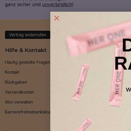
ganz sicher und
unverbindlich
!
Vertrag widerrufen
Hilfe & Kontakt
Allgeme
R
Häufig gestellte Fragen
Geld-zurüc
Kontakt
Treueprog
Rückgaben
Freund*inn
w
Versandkosten
INNER BEAU
Abo verwalten
HER ONE Be
Barrierefreiheitserklärung
Ambassado