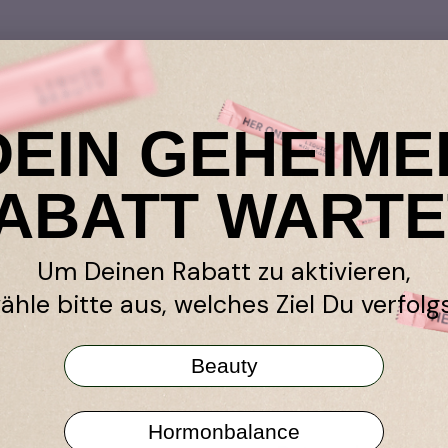
DEIN GEHEIME
in
Händler
ABATT WARTE
k-Garantie
Amazon
ramm
Niche Beauty
Um Deinen Rabatt zu aktivieren,
en werben
Shop Apotheke
ähle bitte aus, welches Ziel Du verfolgs
TY All in One
stseller
Beauty
r Programm
Hormonbalance