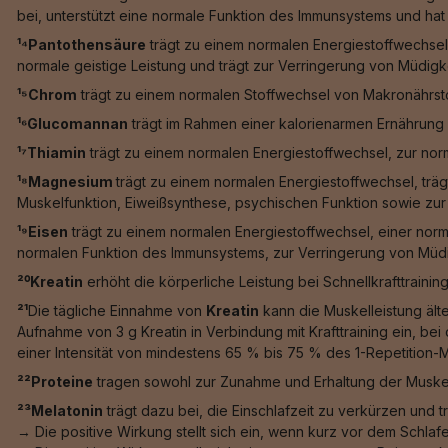
bei, unterstützt eine normale Funktion des Immunsystems und hat e
¹⁴Pantothensäure
trägt zu einem normalen Energiestoffwechsel
normale geistige Leistung und trägt zur Verringerung von Müdigk
¹⁵Chrom
trägt zu einem normalen Stoffwechsel von Makronährstof
¹⁶Glucomannan
trägt im Rahmen einer kalorienarmen Ernährung 
¹⁷Thiamin
trägt zu einem normalen Energiestoffwechsel, zur nor
¹⁸Magnesium
trägt zu einem normalen Energiestoffwechsel, trä
Muskelfunktion, Eiweißsynthese, psychischen Funktion sowie zur 
¹⁹Eisen
trägt zu einem normalen Energiestoffwechsel, einer norm
normalen Funktion des Immunsystems, zur Verringerung von Müdig
²⁰Kreatin
erhöht die körperliche Leistung bei Schnellkrafttrainin
²¹
Die tägliche Einnahme von
Kreatin
kann die Muskelleistung älte
Aufnahme von 3 g Kreatin in Verbindung mit Krafttraining ein, b
einer Intensität von mindestens 65 % bis 75 % des 1-Repetition-
²²Proteine
tragen sowohl zur Zunahme und Erhaltung der Muskel
²³Melatonin
trägt dazu bei, die Einschlafzeit zu verkürzen und 
→ Die positive Wirkung stellt sich ein, wenn kurz vor dem Schl