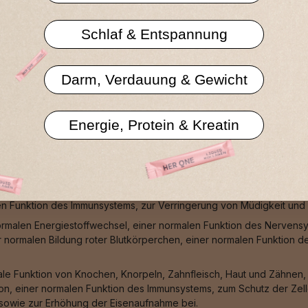
Datenschutzerklä
Schlaf & Entspannung
Darm, Verdauung & Gewicht
Energie, Protein & Kreatin
ormaler Zähne, zu einer normalen Blutgerinnung, zu einer normalen 
e zur normalen Funktion von Verdauungsenzymen bei.
einer normalen Funktion des Nervensystems, zu einem normalen Hom
en Funktion des Immunsystems, zur Verringerung von Müdigkeit und E
ormalen Energiestoffwechsel, einer normalen Funktion des Nervens
r normalen Bildung roter Blutkörperchen, einer normalen Funktion 
male Funktion von Knochen, Knorpeln, Zahnfleisch, Haut und Zähnen
n, einer normalen Funktion des Immunsystems, zum Schutz der Zell
 sowie zur Erhöhung der Eisenaufnahme bei.