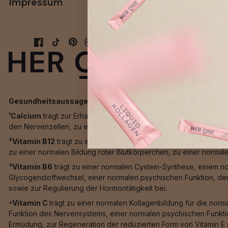
Impressum
AGB
Gesundheitsaussagen nach EU-Richtlinien:
¹Calcium
trägt zur Erhaltung normaler Knochen, zur Erhaltung n
den Nervenzellen, zu einem normalen Energiestoffwechsel sowi
²Vitamin B12
trägt zu einem normalen Energiestoffwechsel, zu 
zu einer normalen Bildung roter Blutkörperchen, zu einer normal
³Vitamin B6
trägt zu einer normalen Cystein-Synthese, einem n
Glycogenstoffwechsel, einer normalen psychischen Funktion, de
sowie zur Regulierung der Hormontätigkeit bei.
⁴Vitamin C
trägt zu einer normalen Kollagenbildung für die nor
Funktion des Nervensystems, einer normalen psychischen Funktio
Ermüdung, zur Regeneration der reduzierten Form von Vitamin E