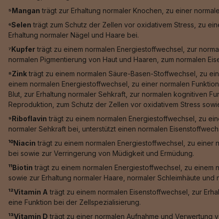
⁵Mangan
trägt zur Erhaltung normaler Knochen, zu einer norma
⁶Selen
trägt zum Schutz der Zellen vor oxidativem Stress, zu e
Erhaltung normaler Nägel und Haare bei.
⁷Kupfer
trägt zu einem normalen Energiestoffwechsel, zur norma
normalen Pigmentierung von Haut und Haaren, zum normalen Eis
⁸Zink
trägt zu einem normalen Säure-Basen-Stoffwechsel, zu ein
einem normalen Energiestoffwechsel, zu einer normalen Funktion
Blut, zur Erhaltung normaler Sehkraft, zur normalen kognitiven F
Reproduktion, zum Schutz der Zellen vor oxidativem Stress sowie 
⁹Riboflavin
trägt zu einem normalen Energiestoffwechsel, zu ein
normaler Sehkraft bei, unterstützt einen normalen Eisenstoffwech
¹⁰Niacin
trägt zu einem normalen Energiestoffwechsel, zu einer 
bei sowie zur Verringerung von Müdigkeit und Ermüdung.
¹¹Biotin
trägt zu einem normalen Energiestoffwechsel, zu einem 
sowie zur Erhaltung normaler Haare, normaler Schleimhäute und n
¹²Vitamin A
trägt zu einem normalen Eisenstoffwechsel, zur Erha
eine Funktion bei der Zellspezialisierung.
¹³Vitamin D
trägt zu einer normalen Aufnahme und Verwertung vo