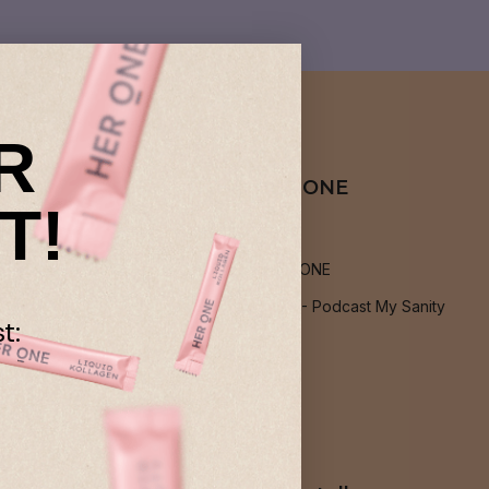
R
Über HER ONE
T!
Über uns
Jobs bei HER ONE
Podcast: PMS - Podcast My Sanity
t:
Blog