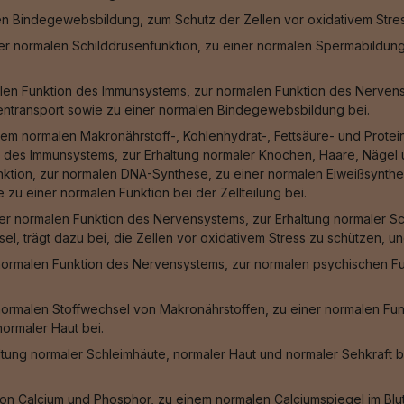
len Bindegewebsbildung, zum Schutz der Zellen vor oxidativem Stre
iner normalen Schilddrüsenfunktion, zu einer normalen Spermabildun
len Funktion des Immunsystems, zur normalen Funktion des Nervensy
entransport sowie zu einer normalen Bindegewebsbildung bei.
em normalen Makronährstoff-, Kohlenhydrat-, Fettsäure- und Protei
 des Immunsystems, zur Erhaltung normaler Knochen, Haare, Nägel u
unktion, zur normalen DNA-Synthese, zu einer normalen Eiweißsynthes
zu einer normalen Funktion bei der Zellteilung bei.
er normalen Funktion des Nervensystems, zur Erhaltung normaler Sc
sel, trägt dazu bei, die Zellen vor oxidativem Stress zu schützen, 
normalen Funktion des Nervensystems, zur normalen psychischen Fu
normalen Stoffwechsel von Makronährstoffen, zu einer normalen Fu
ormaler Haut bei.
ltung normaler Schleimhäute, normaler Haut und normaler Sehkraft b
n Calcium und Phosphor, zu einem normalen Calciumspiegel im Blut