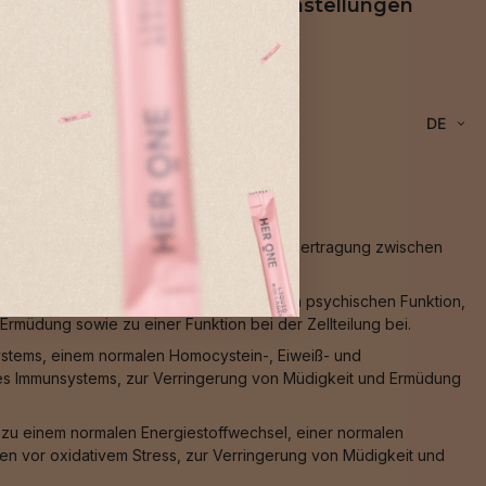
rung
Cookie-Einstellungen
DE
Muskelfunktion, zu einer normalen Signalübertragung zwischen
ocystein-Stoffwechsel, zu einer normalen psychischen Funktion,
rmüdung sowie zu einer Funktion bei der Zellteilung bei.
ystems, einem normalen Homocystein-, Eiweiß- und
des Immunsystems, zur Verringerung von Müdigkeit und Ermüdung
, zu einem normalen Energiestoffwechsel, einer normalen
en vor oxidativem Stress, zur Verringerung von Müdigkeit und