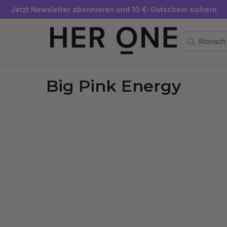
Gratis SLEEP WELL ab 69 € MBW - nur solange der Vorrat reicht
Jetzt Newsletter abonnieren und 10 €-Gutschein sichern
Bis zu 30 % sparen mit unseren Spar-Abos
Wonach 
Big Pink Energy