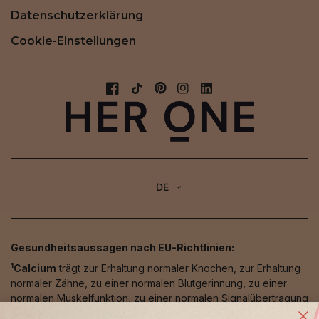
Datenschutzerklärung
Cookie-Einstellungen
DE
Gesundheitsaussagen nach EU-Richtlinien:
¹Calcium
trägt zur Erhaltung normaler Knochen, zur Erhaltung
normaler Zähne, zu einer normalen Blutgerinnung, zu einer
normalen Muskelfunktion, zu einer normalen Signalübertragung
zwischen den Nervenzellen, zu einem normalen