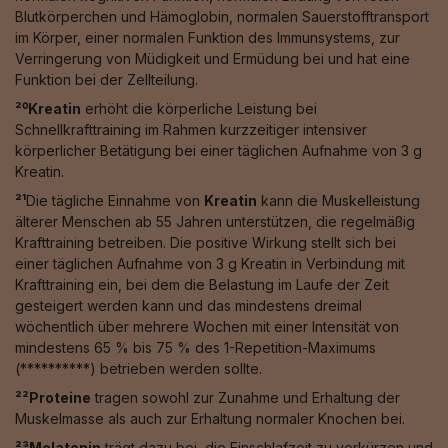
Blutkörperchen und Hämoglobin, normalen Sauerstofftransport
im Körper, einer normalen Funktion des Immunsystems, zur
Verringerung von Müdigkeit und Ermüdung bei und hat eine
Funktion bei der Zellteilung.
²⁰Kreatin
erhöht die körperliche Leistung bei
Schnellkrafttraining im Rahmen kurzzeitiger intensiver
körperlicher Betätigung bei einer täglichen Aufnahme von 3 g
Kreatin.
²¹
Die tägliche Einnahme von
Kreatin
kann die Muskelleistung
älterer Menschen ab 55 Jahren unterstützen, die regelmäßig
Krafttraining betreiben. Die positive Wirkung stellt sich bei
einer täglichen Aufnahme von 3 g Kreatin in Verbindung mit
Krafttraining ein, bei dem die Belastung im Laufe der Zeit
gesteigert werden kann und das mindestens dreimal
wöchentlich über mehrere Wochen mit einer Intensität von
mindestens 65 % bis 75 % des 1-Repetition-Maximums
(**********) betrieben werden sollte.
²²Proteine
tragen sowohl zur Zunahme und Erhaltung der
Muskelmasse als auch zur Erhaltung normaler Knochen bei.
²³Melatonin
trägt dazu bei, die Einschlafzeit zu verkürzen und