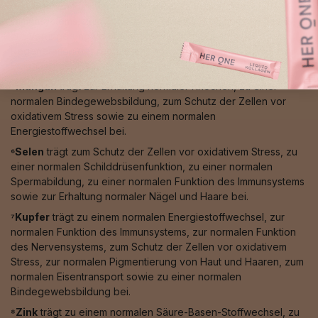
psychischen Funktion, einer normalen Funktion des
Immunsystems, zum Schutz der Zellen vor oxidativem Stress,
zur Verringerung von Müdigkeit und Ermüdung, zur
Regeneration der reduzierten Form von Vitamin E sowie zur
Erhöhung der Eisenaufnahme bei.
⁵Mangan
trägt zur Erhaltung normaler Knochen, zu einer
normalen Bindegewebsbildung, zum Schutz der Zellen vor
oxidativem Stress sowie zu einem normalen
Energiestoffwechsel bei.
⁶Selen
trägt zum Schutz der Zellen vor oxidativem Stress, zu
einer normalen Schilddrüsenfunktion, zu einer normalen
Spermabildung, zu einer normalen Funktion des Immunsystems
sowie zur Erhaltung normaler Nägel und Haare bei.
⁷Kupfer
trägt zu einem normalen Energiestoffwechsel, zur
normalen Funktion des Immunsystems, zur normalen Funktion
des Nervensystems, zum Schutz der Zellen vor oxidativem
Stress, zur normalen Pigmentierung von Haut und Haaren, zum
normalen Eisentransport sowie zu einer normalen
Bindegewebsbildung bei.
⁸Zink
trägt zu einem normalen Säure-Basen-Stoffwechsel, zu