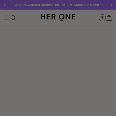
Gratis SLEEP WELL ab 69 € MBW - nur solange der Vorrat reicht!
Jetzt Newsletter abonnieren und 10 €-Gutschein sichern
Bis zu 30 % sparen mit unseren Spar-Abos