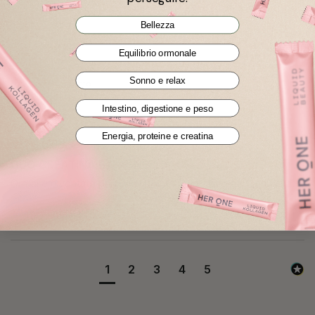
Bellezza
Equilibrio ormonale
Sonno e relax
Cliente verificato
Anonimo
Intestino, digestione e peso
Pöttsching, AT
Energia, proteine e creatina
DUO CREATINA E MAGNESIO
Ormai è diventato parte integrante della mia vita quotidiana. 
1
2
3
4
5