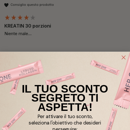
Consiglio questo prodotto
KREATIN 30 porzioni
Niente male...
Cliente verificato
Nicole
IL TUO SCONTO
Consiglio questo prodotto
SEGRETO TI
ASPETTA!
KREATIN 30 porzioni
Per attivare il tuo sconto,
È molto facile da assumere… si integra bene nella routine 
seleziona l'obiettivo che desideri
quotidiana ☺️
perseguire: