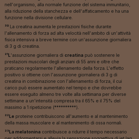
nell'organismo, alla normale funzione del sistema immunitario,
alla riduzione della stanchezza e dell'affaticamento e ha una
funzione nella divisione cellulare.
²⁰
La creatina aumenta le prestazioni fisiche durante
l'allenamento di forza ad alta velocità nell'ambito di un'attività
fisica intensiva a breve termine con un'assunzione giornaliera
di 3 g di creatina.
²¹L
'assunzione giornaliera di
creatina
può sostenere le
prestazioni muscolari degli anziani di 55 anni e oltre che
praticano regolarmente l'allenamento della forza. L'effetto
positivo si ottiene con l'assunzione giornaliera di 3 g di
creatina in combinazione con l'allenamento di forza, il cui
carico può essere aumentato nel tempo e che dovrebbe
essere eseguito almeno tre volte alla settimana per diverse
settimane a un'intensità compresa tra il 65% e il 75% del
massimo a 1 ripetizione (**********).
²²Le
proteine contribuiscono all'aumento e al mantenimento
della massa muscolare e al mantenimento di ossa normali.
²³La melatonina
contribuisce a ridurre il tempo necessario
per addormentarsi e allevia la sensazione soggettiva di jet lag.