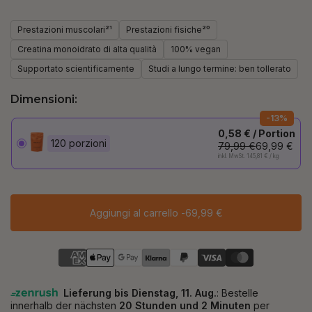
Prestazioni muscolari²¹
Prestazioni fisiche²⁰
Creatina monoidrato di alta qualità
100% vegan
Supportato scientificamente
Studi a lungo termine: ben tollerato
Dimensioni:
-13%
0,58 € / Portion
120 porzioni
79,99 €
69,99 €
inkl. MwSt. 145,81 € / kg
Aggiungi al carrello -
69,99 €