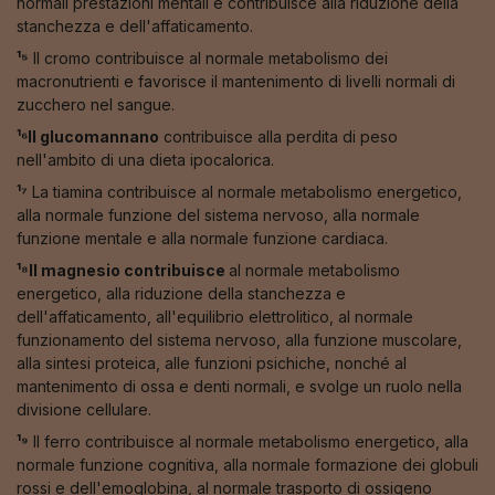
normali prestazioni mentali e contribuisce alla riduzione della
stanchezza e dell'affaticamento.
¹⁵
Il cromo contribuisce al normale metabolismo dei
macronutrienti e favorisce il mantenimento di livelli normali di
zucchero nel sangue.
¹⁶Il glucomannano
contribuisce alla perdita di peso
nell'ambito di una dieta ipocalorica.
¹⁷
La tiamina contribuisce al normale metabolismo energetico,
alla normale funzione del sistema nervoso, alla normale
funzione mentale e alla normale funzione cardiaca.
¹⁸Il magnesio contribuisce
al normale metabolismo
energetico, alla riduzione della stanchezza e
dell'affaticamento, all'equilibrio elettrolitico, al normale
funzionamento del sistema nervoso, alla funzione muscolare,
alla sintesi proteica, alle funzioni psichiche, nonché al
mantenimento di ossa e denti normali, e svolge un ruolo nella
divisione cellulare.
¹⁹
Il ferro contribuisce al normale metabolismo energetico, alla
normale funzione cognitiva, alla normale formazione dei globuli
rossi e dell'emoglobina, al normale trasporto di ossigeno