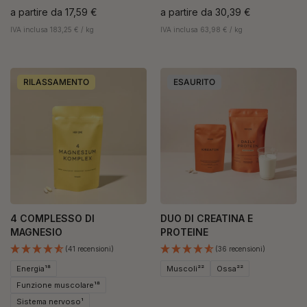
a partire da
17,59 €
a partire da
30,39 €
IVA inclusa 183,25 € / kg
IVA inclusa 63,98 € / kg
RILASSAMENTO
ESAURITO
4 COMPLESSO DI
DUO DI CREATINA E
MAGNESIO
PROTEINE
(41 recensioni)
(36 recensioni)
Energia¹⁸
Muscoli²²
Ossa²²
Funzione muscolare¹⁸
Sistema nervoso¹