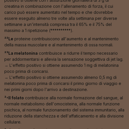
positivo si ottiene con l'assunzione giornaliera di 3 g di
creatina in combinazione con l'allenamento di forza, il cui
carico può essere aumentato nel tempo e che dovrebbe
essere eseguito almeno tre volte alla settimana per diverse
settimane a un'intensità compresa tra il 65% e il 75% del
massimo a 1 ripetizione (**********).
²²Le
proteine contribuiscono all'aumento e al mantenimento
della massa muscolare e al mantenimento di ossa normali.
²³La melatonina
contribuisce a ridurre il tempo necessario
per addormentarsi e allevia la sensazione soggettiva di jet lag.
→ L'effetto positivo si ottiene assumendo 1 mg di melatonina
poco prima di coricarsi.
→ L'effetto positivo si ottiene assumendo almeno 0,5 mg di
melatonina poco prima di coricarsi il primo giorno di viaggio e
nei primi giorni dopo l'arrivo a destinazione.
²⁴Il folato
contribuisce alla normale formazione del sangue, al
normale metabolismo dell'omocisteina, alla normale funzione
psichica, al normale funzionamento del sistema immunitario, alla
riduzione della stanchezza e dell'affaticamento e alla divisione
cellulare.