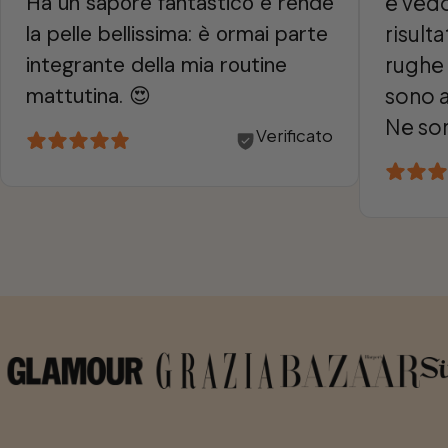
Ha un sapore fantastico e rende 
e vedo
la pelle bellissima: è ormai parte 
risult
integrante della mia routine 
rughe 
mattutina. 😍
sono a
Ne son
Verificato