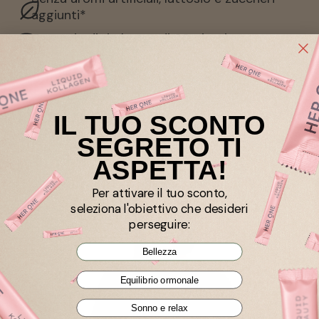
aggiunti*
Garanzia di rimborso di 60 giorni
I nostri esperti
IL TUO SCONTO
SEGRETO TI
ASPETTA!
Per attivare il tuo sconto,
seleziona l'obiettivo che desideri
perseguire:
Bellezza
Equilibrio ormonale
Sonno e relax