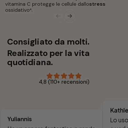
vitamina C protegge le cellule dallo
stress
ossidativo⁴.
Consigliato da molti. 
Realizzato per la vita 
quotidiana.
4,8 (110+ recensioni)
Kathl
Yuliannis
Lo uso