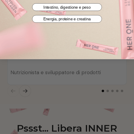
Intestino, digestione e peso
Energia, proteine e creatina
Anna Westhoff
Nutrizionista e sviluppatore di prodotti
Pssst... Libera INNER