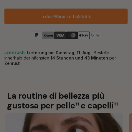
In den Warenkorb
59,99 €
La routine di bellezza più 
gustosa per pelle¹¹ e capelli¹¹