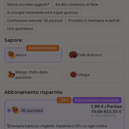
Senza zuccheri aggiunti*
Ad alto contenuto di fibre
Si scioglie facilmente ed è super gustoso
Confezione mensile: 30 porzioni
Prodotto in Germania e nell'UE
Uso quotidiano
Sapore:
Edizione limitata
pesca
Frutti di bosco
Mango-frutto della
ciliegia
passione
Abbonamento risparmio
-25%
Prezzi sempre convenienti
1,99 € / Portion
30 porzioni
79,99 €
59,99 €
inkl. MwSt. 285,66 € / kg
Sempre il prezzo migliore: risparmia il 25% su ogni ordine