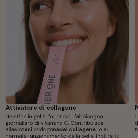
Attivatore di collagene
P
Un stick in gel ti fornisce il fabbisogno 
L
giornaliero di vitamina C. Contribuisce 
d
alla
sintesi
 endogena
del collagene⁴
 e al 
t
normale funzionamento della pelle. Inoltre, la 