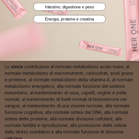
ossidativo, alla normale funzione tiroidea, alla normale
Intestino, digestione e peso
produzione di sperma, alla normale funzione del sistema
immunitario e al mantenimento di unghie e capelli normali.
Energia, proteine e creatina
Il
rame
contribuisce al normale metabolismo energetico, alla
normale funzione del sistema immunitario, alla normale
funzione del sistema nervoso, alla protezione delle cellule
dallo stress ossidativo, alla normale pigmentazione di pelle e
capelli, al normale trasporto del ferro e alla normale
formazione del tessuto connettivo.
Lo
zinco
contribuisce al normale metabolismo acido-base, al
normale metabolismo di macronutrienti, carboidrati, acidi grassi
e proteine, al normale metabolismo della vitamina A, al normale
metabolismo energetico, alla normale funzione del sistema
immunitario, al mantenimento di ossa, capelli, unghie e pelle
normali, al mantenimento di livelli normali di testosterone nel
sangue, al mantenimento di una visione normale, alla normale
funzione cognitiva, alla normale sintesi del DNA, alla normale
sintesi delle proteine, alla normale divisione cellulare, alla
normale fertilità e riproduzione, alla protezione delle cellule
dallo stress ossidativo e alla normale funzione di divisione
cellulare.