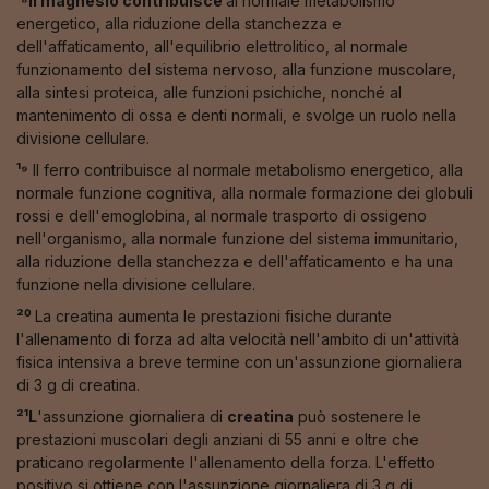
¹⁸Il magnesio contribuisce
al normale metabolismo
energetico, alla riduzione della stanchezza e
dell'affaticamento, all'equilibrio elettrolitico, al normale
funzionamento del sistema nervoso, alla funzione muscolare,
alla sintesi proteica, alle funzioni psichiche, nonché al
mantenimento di ossa e denti normali, e svolge un ruolo nella
divisione cellulare.
¹⁹
Il ferro contribuisce al normale metabolismo energetico, alla
normale funzione cognitiva, alla normale formazione dei globuli
rossi e dell'emoglobina, al normale trasporto di ossigeno
nell'organismo, alla normale funzione del sistema immunitario,
alla riduzione della stanchezza e dell'affaticamento e ha una
funzione nella divisione cellulare.
²⁰
La creatina aumenta le prestazioni fisiche durante
l'allenamento di forza ad alta velocità nell'ambito di un'attività
fisica intensiva a breve termine con un'assunzione giornaliera
di 3 g di creatina.
²¹L
'assunzione giornaliera di
creatina
può sostenere le
prestazioni muscolari degli anziani di 55 anni e oltre che
praticano regolarmente l'allenamento della forza. L'effetto
positivo si ottiene con l'assunzione giornaliera di 3 g di