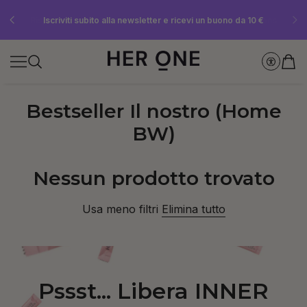
SLEEP WELL in omaggio a partire da 69 € di spesa minima – solo fino a
Risparmia fino al 30% con Subscriptions nostri Subscriptions
Iscriviti subito alla newsletter e ricevi un buono da 10 €
esaurimento scorte!
Bestseller Il nostro (Home
BW)
Nessun prodotto trovato
Usa meno filtri
Elimina tutto
Pssst... Libera INNER