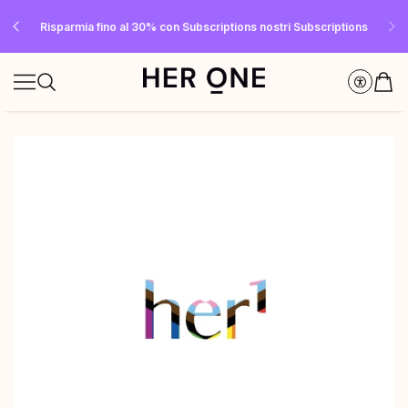
SLEEP WELL in omaggio a partire da 69 € di spesa minima – solo fino a
Risparmia fino al 30% con Subscriptions nostri Subscriptions
Iscriviti subito alla newsletter e ricevi un buono da 10 €
esaurimento scorte!