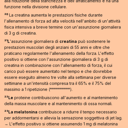
alla riduzione della stanchezza e dell'affaticamento e ha una
funzione nella divisione cellulare.
²⁰
La creatina aumenta le prestazioni fisiche durante
l'allenamento di forza ad alta velocità nell'ambito di un'attività
fisica intensiva a breve termine con un'assunzione giornaliera
di 3 g di creatina.
²¹L
'assunzione giornaliera di
creatina
può sostenere le
prestazioni muscolari degli anziani di 55 anni e oltre che
praticano regolarmente l'allenamento della forza. L'effetto
positivo si ottiene con l'assunzione giornaliera di 3 g di
creatina in combinazione con l'allenamento di forza, il cui
carico può essere aumentato nel tempo e che dovrebbe
essere eseguito almeno tre volte alla settimana per diverse
settimane a un'intensità compresa tra il 65% e il 75% del
massimo a 1 ripetizione (**********).
²²Le
proteine contribuiscono all'aumento e al mantenimento
della massa muscolare e al mantenimento di ossa normali.
²³La melatonina
contribuisce a ridurre il tempo necessario
per addormentarsi e allevia la sensazione soggettiva di jet lag.
→ L'effetto positivo si ottiene assumendo 1 mg di melatonina