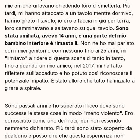
mie amiche urlavano chiedendo loro di smetterla. Più
tardi, mi hanno attaccato a un tavolo mentre dormivo,
hanno girato il tavolo, io ero a faccia in giù per terra,
loro camminavano e saltavano su quel tavolo.
Sono
stata umiliata, avevo 14 anni, e una parte del mio
bambino interiore è rimasta lì.
Non ne ho mai parlato
con i miei genitori o con nessuno fino ai 25 anni, mi
"limitavo" a ridere di questa scena di tanto in tanto,
fino a quando un mio amico, nel 2017, mi ha fatto
riflettere sull'accaduto e ho potuto così riconoscere il
potenziale impatto. È stato allora che tutto ha iniziato a
girare a spirale.
Sono passati anni e ho superato il liceo dove sono
successe le stesse cose in modo "meno violento". Ero
conosciuto come uno dei froci, pur non essendo
nemmeno dichiarato. Più tardi sono stato scoperto da
qualcuno e posso dire che questa esperienza non