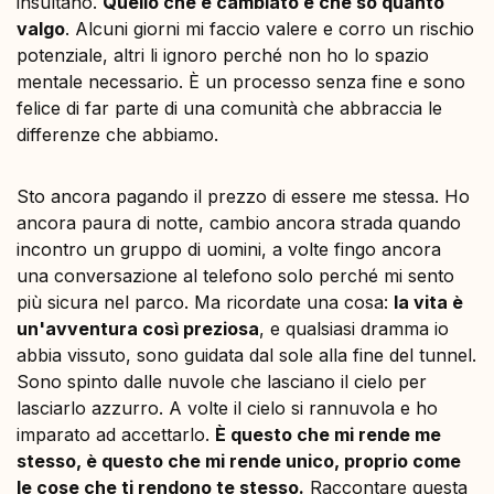
insultano.
Quello che è cambiato è che so quanto
valgo
. Alcuni giorni mi faccio valere e corro un rischio
potenziale, altri li ignoro perché non ho lo spazio
mentale necessario. È un processo senza fine e sono
felice di far parte di una comunità che abbraccia le
differenze che abbiamo.
Sto ancora pagando il prezzo di essere me stessa. Ho
ancora paura di notte, cambio ancora strada quando
incontro un gruppo di uomini, a volte fingo ancora
una conversazione al telefono solo perché mi sento
più sicura nel parco. Ma ricordate una cosa:
la vita è
un'avventura così preziosa
, e qualsiasi dramma io
abbia vissuto, sono guidata dal sole alla fine del tunnel.
Sono spinto dalle nuvole che lasciano il cielo per
lasciarlo azzurro. A volte il cielo si rannuvola e ho
imparato ad accettarlo.
È questo che mi rende me
stesso, è questo che mi rende unico, proprio come
le cose che ti rendono te stesso.
Raccontare questa