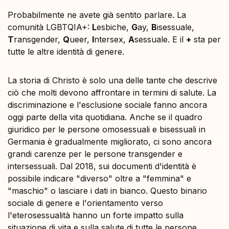
Probabilmente ne avete già sentito parlare. La
comunità LGBTQIA+:
L
esbiche,
G
ay,
B
isessuale,
T
ransgender,
Q
ueer,
I
ntersex,
A
sessuale. E il
+
sta per
tutte le altre identità di genere.
La storia di Christo è solo una delle tante che descrive
ciò che molti devono affrontare in termini di salute. La
discriminazione e l'esclusione sociale fanno ancora
oggi parte della vita quotidiana. Anche se il quadro
giuridico per le persone omosessuali e bisessuali in
Germania è gradualmente migliorato, ci sono ancora
grandi carenze per le persone transgender e
intersessuali. Dal 2018, sui documenti d'identità è
possibile indicare "diverso" oltre a "femmina" e
"maschio" o lasciare i dati in bianco. Questo binario
sociale di genere e l'orientamento verso
l'eterosessualità hanno un forte impatto sulla
situazione di vita e sulla salute di tutte le persone