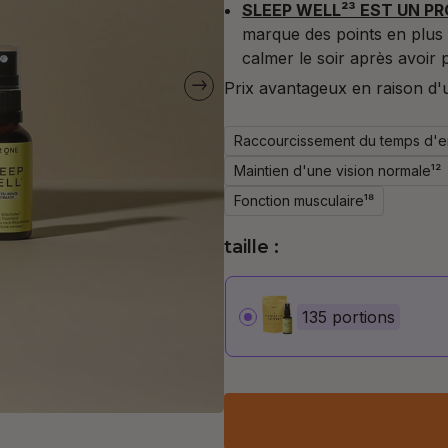
SLEEP WELL²³ EST UN PR
marque des points en plus 
calmer le soir après avoir
Prix avantageux en raison d'
Raccourcissement du temps d'
Maintien d'une vision normale¹²
Fonction musculaire¹⁸
taille :
135 portions