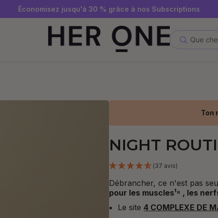
 gratuite à partir de 69 € d'achat minimum – dans la limite des
vous dès maintenant à la newsletter et recevez un bon d'acha
Économisez jusqu'à 30 % grâce à nos Subscriptions
Que che
Ton 
NIGHT ROUT
(37 avis)
Débrancher, ce n'est pas se
pour les muscles¹⁸ , les ner
Le site
4 COMPLEXE DE 