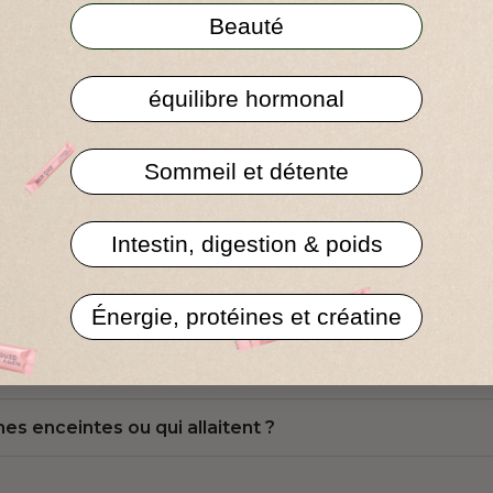
 maintien de la peau et des
psychique¹⁸.
Beauté
².
équilibre hormonal
Sommeil et détente
Intestin, digestion & poids
me temps que SLEEP WELL ?
Énergie, protéines et créatine
s enceintes ou qui allaitent ?