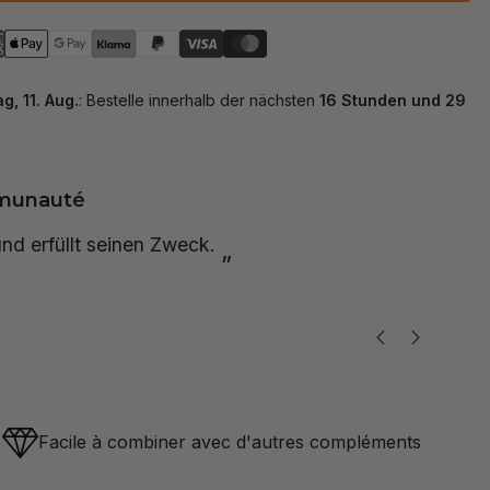
mmunauté
“
 angenehm :)
Nach nur 2 Sprühstößen merkt man schnell die entspannende
”
Wirk
Facile à combiner avec d'autres compléments