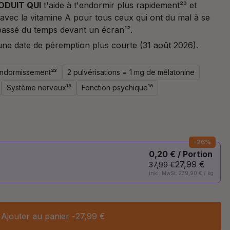
ODUIT QUI
t'aide à t'endormir plus rapidement²³ et
avec la vitamine A pour tous ceux qui ont du mal à se
 passé du temps devant un écran¹².
une date de péremption plus courte (31 août 2026).
endormissement²³
2 pulvérisations = 1 mg de mélatonine
Système nerveux¹⁸
Fonction psychique¹⁸
-26%
0,20 € / Portion
27,99 €
37,99 €
inkl. MwSt. 279,90 € / kg
Ajouter au panier -
27,99 €