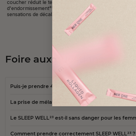
coucher réduit le temps
contribue au
d'endormissement²³ et atténue les
muqueuses¹
sensations de décalage horaire²³.
Foire aux questions
Puis-je prendre 4 MAGNESIUM COMPLEXE en mê
La prise de mélatonine est-elle sans danger ?
Le SLEEP WELL²³ est-il sans danger pour les femme
Comment prendre correctement SLEEP WELL²³ ?