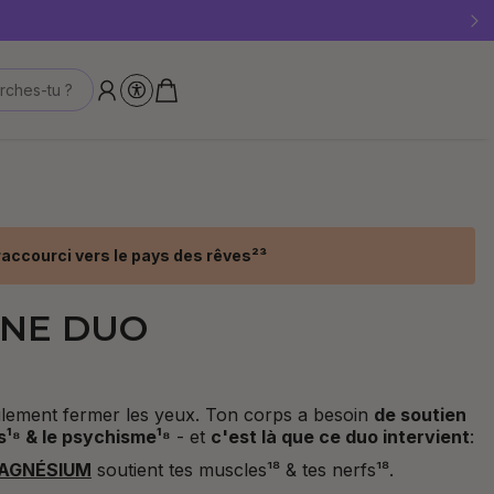
 stocks disponibles !
t de 10 €
rches-tu ?
raccourci vers le pays des rêves²³
INE DUO
ulement fermer les yeux. Ton corps a besoin
de soutien
fs¹⁸ & le psychisme¹⁸
- et
c'est là que ce duo intervient
:
MAGNÉSIUM
soutient tes muscles¹⁸ & tes nerfs¹⁸.