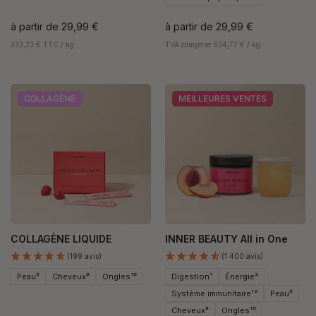
à partir de
29,99 €
à partir de
29,99 €
333,23 € TTC / kg
TVA comprise 634,77 € / kg
COLLAGÈNE
MEILLEURES VENTES
COLLAGÈNE LIQUIDE
INNER BEAUTY All in One
(199 avis)
(1 400 avis)
Peau⁵
Cheveux⁸
Ongles¹⁰
Digestion¹
Énergie²
Système immunitaire¹²
Peau⁵
Cheveux⁸
Ongles¹⁰