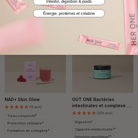
Intestin, digestion & poids
Énergie, protéines et créatine
Ça va aussi te plaire
NOUVEAU
INTESTIN &
DIGESTION¹
NAD+ Skin Glow
GUT ONE Bactéries
intestinales et complexe de
(13 avis)
vitamines B
(209 avis)
Tissu conjonctif⁷
Digestion¹
Protection cellulaire⁴
Capacité intellectuelle¹⁴
Formation de collagène⁴
fonction psychique¹⁰