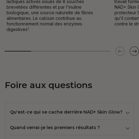
lactiques actives issues de 8 souches
travail form
brevetées différentes et par l'inuline
NAD+ Skin 
biologique, une source naturelle de fibres
protecteur 
alimentaires. Le calcium contribue au
qu'il contie
fonctionnement normal des enzymes
contre le st
digestives¹.
Foire aux questions
Qu'est-ce qui se cache derrière NAD+ Skin Glow?
Quand verrai-je les premiers résultats ?