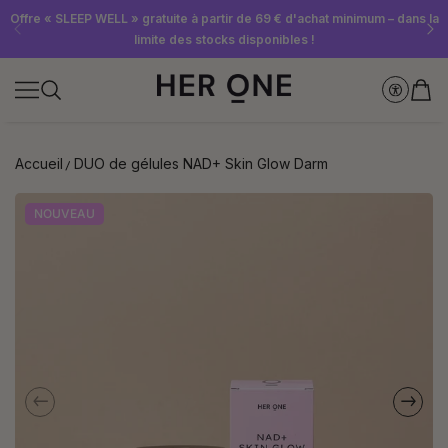
Abonnez-vous dès maintenant à la newsletter et recevez un bon d'achat
Offre « SLEEP WELL » gratuite à partir de 69 € d'achat minimum – dans la
Économisez jusqu'à 30 % grâce à nos Subscriptions
limite des stocks disponibles !
de 10 €
Accueil
DUO de gélules NAD+ Skin Glow Darm
NOUVEAU