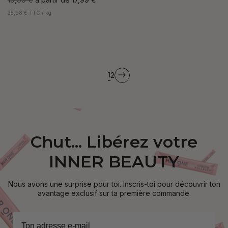
35,98 € TTC / kg
page
1
2
page
Chut... Libérez votre
INNER BEAUTY
Nous avons une surprise pour toi. Inscris-toi pour découvrir ton
avantage exclusif sur ta première commande.