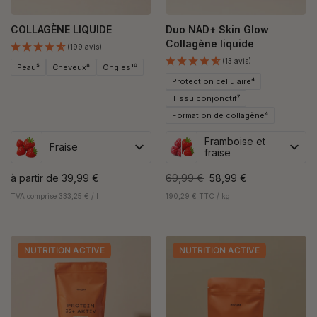
COLLAGÈNE LIQUIDE
Duo NAD+ Skin Glow
Collagène liquide
(199 avis)
(13 avis)
Peau⁵
Cheveux⁸
Ongles¹⁰
Protection cellulaire⁴
Tissu conjonctif⁷
Formation de collagène⁴
Framboise et
Fraise
fraise
à partir de
39,99 €
69,99 €
58,99 €
TVA comprise 333,25 € / l
190,29 € TTC / kg
NUTRITION ACTIVE
NUTRITION ACTIVE