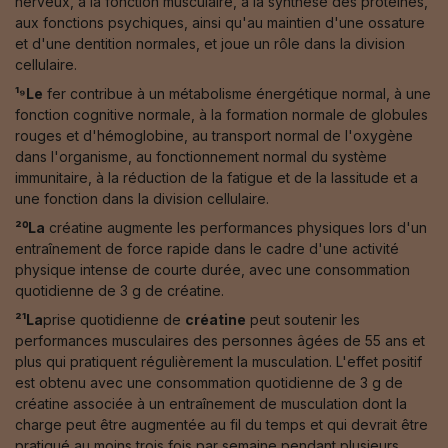
nerveux, à la fonction musculaire, à la synthèse des protéines,
aux fonctions psychiques, ainsi qu'au maintien d'une ossature
et d'une dentition normales, et joue un rôle dans la division
cellulaire.
¹⁹Le
fer contribue à un métabolisme énergétique normal, à une
fonction cognitive normale, à la formation normale de globules
rouges et d'hémoglobine, au transport normal de l'oxygène
dans l'organisme, au fonctionnement normal du système
immunitaire, à la réduction de la fatigue et de la lassitude et a
une fonction dans la division cellulaire.
²⁰La
créatine augmente les performances physiques lors d'un
entraînement de force rapide dans le cadre d'une activité
physique intense de courte durée, avec une consommation
quotidienne de 3 g de créatine.
²¹La
prise quotidienne de
créatine
peut soutenir les
performances musculaires des personnes âgées de 55 ans et
plus qui pratiquent régulièrement la musculation. L'effet positif
est obtenu avec une consommation quotidienne de 3 g de
créatine associée à un entraînement de musculation dont la
charge peut être augmentée au fil du temps et qui devrait être
pratiqué au moins trois fois par semaine pendant plusieurs