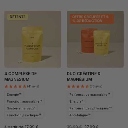
DÉTENTE
OFFRE GROUPÉE ET 5
% DE RÉDUCTION
4 COMPLEXE DE
DUO CRÉATINE &
MAGNÉSIUM
MAGNÉSIUM
(41 avis)
(36 avis)
Énergie¹⁸
Performance musculaire²¹
Fonction musculaire¹⁸
Énergie³
Système nerveux¹
Performances physiques²⁰
Fonction psychique¹⁸
Anti-fatigue¹⁸
à partir de
17,99 €
39,99 €
37,99 €