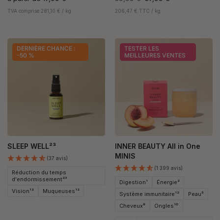
TVA comprise 281,10 € / kg
206,47 € TTC / kg
DERNIÈRE CHANCE :
TESTER LES
-50 %
MEILLEURES VENTES
SLEEP WELL²³
INNER BEAUTY All in One
MINIS
(37 avis)
(1 399 avis)
Réduction du temps
d'endormissement²³
Digestion¹
Énergie²
Vision¹²
Muqueuses¹²
Système immunitaire¹²
Peau⁵
Cheveux⁸
Ongles¹⁰