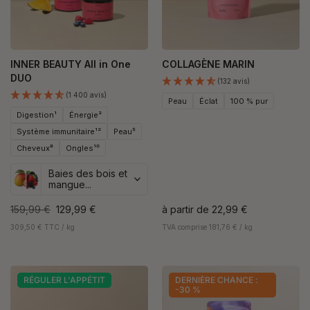
INNER BEAUTY All in One
COLLAGÈNE MARIN
DUO
(132 avis)
(1 400 avis)
Peau
Éclat
100 % pur
Digestion¹
Énergie²
Système immunitaire¹²
Peau⁵
Cheveux⁸
Ongles¹⁰
Baies des bois et
mangue...
159,99 €
129,99 €
à partir de
22,99 €
309,50 € TTC / kg
TVA comprise 181,76 € / kg
RÉGULER L'APPÉTIT
DERNIÈRE CHANCE :
-30 %