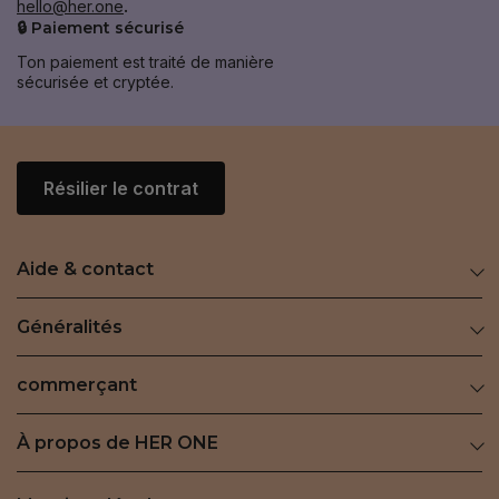
hello@her.one
.
🔒 Paiement sécurisé
Ton paiement est traité de manière
sécurisée et cryptée.
Résilier le contrat
Aide & contact
Généralités
commerçant
À propos de HER ONE