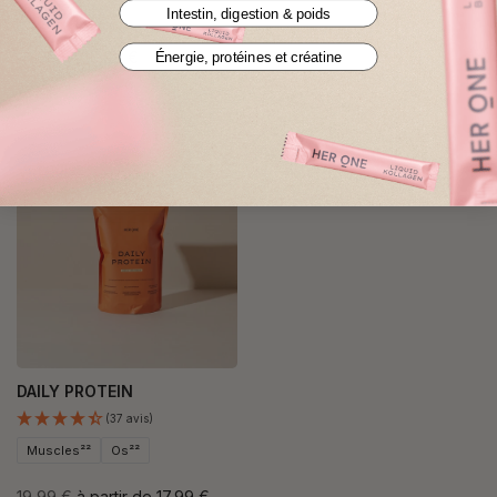
Hormones³
Intestin, digestion & poids
41,99 €
33,99 €
53,99 €
Énergie, protéines et créatine
67,98 € TTC / kg
84,36 € TTC / kg
ÉPUISÉ
DAILY PROTEIN
(37 avis)
Muscles²²
Os²²
19,99 €
à partir de
17,99 €