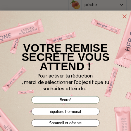
pêche
19,99 €
à partir de
9,99 €
à partir de
19,99 €
99,90 € / kg, TVA comprise
TVA comprise 407,96 € / kg
VOTRE REMISE
OFFRE GROUPÉE ET 19
NUTRITION ACTIVE
% DE RÉDUCTION
SECRÈTE VOUS
ATTEND !
Pour activer ta réduction,
, merci de sélectionner l'objectif que tu
souhaites atteindre :
Beauté
PROTEIN 35+ ACTIF &
POWER DUO 35+
SHAKER DUO
équilibre hormonal
(52 avis)
(52 avis)
Muscles²²
Os²²
Énergie³
Sommeil et détente
Muscles²²
Os²²
Énergie³
Hormones³