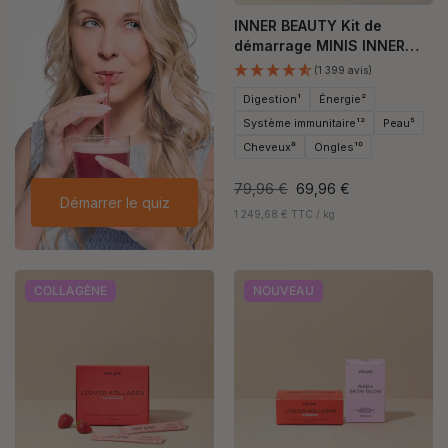
INNER BEAUTY Kit de
démarrage MINIS INNER
BEAUTY
(1 399 avis)
Digestion¹
Énergie²
Système immunitaire¹²
Peau⁵
Cheveux⁸
Ongles¹⁰
79,96 €
69,96 €
Démarrer le quiz
1 249,68 € TTC / kg
COLLAGÈNE
NOUVEAU