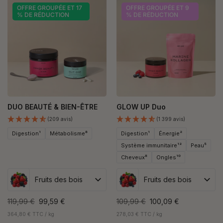
OFFRE GROUPÉE ET 17
OFFRE GROUPÉE ET 9
% DE RÉDUCTION
% DE RÉDUCTION
DUO BEAUTÉ & BIEN-ÊTRE
GLOW UP Duo
(209 avis)
(1 399 avis)
Digestion¹
Métabolisme⁸
Digestion¹
Énergie²
Système immunitaire¹²
Peau⁵
Cheveux⁸
Ongles¹⁰
Fruits des bois
Fruits des bois
119,99 €
99,59 €
109,99 €
100,09 €
364,80 € TTC / kg
278,03 € TTC / kg