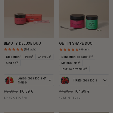
BEAUTY DELUXE DUO
GET IN SHAPE DUO
(199 avis)
(96 avis)
Digestion¹
Peau⁵
Cheveux⁸
Sensation de satiété²⁵
Ongles¹⁰
Métabolisme⁸
Taux de glycémie¹⁵
Baies des bois et
Fruits des bois
fraise
119,99 €
110,39 €
114,99 €
104,99 €
334,52 € TTC / kg
403,81 € TTC / g