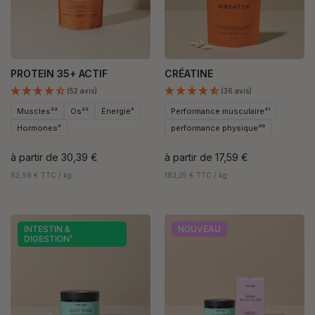
PROTEIN 35+ ACTIF
CRÉATINE
(52 avis)
(36 avis)
Muscles²²
Os²²
Énergie³
Performance musculaire²¹
Hormones³
performance physique²⁰
à partir de
30,39 €
à partir de
17,59 €
63,98 € TTC / kg
183,25 € TTC / kg
INTESTIN &
NOUVEAU
DIGESTION¹