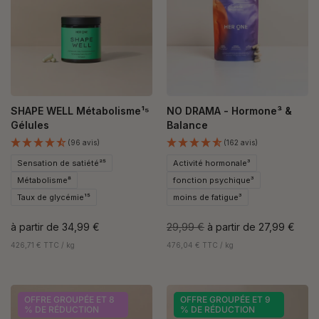
SHAPE WELL Métabolisme¹⁵
NO DRAMA - Hormone³ &
Gélules
Balance
(96 avis)
(162 avis)
Sensation de satiété²⁵
Activité hormonale³
Métabolisme⁸
fonction psychique³
Taux de glycémie¹⁵
moins de fatigue³
à partir de
34,99 €
29,99 €
à partir de
27,99 €
426,71 € TTC / kg
476,04 € TTC / kg
OFFRE GROUPÉE ET 8
OFFRE GROUPÉE ET 9
% DE RÉDUCTION
% DE RÉDUCTION