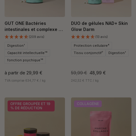
GUT ONE Bactéries
DUO de gélules NAD+ Skin
intestinales et complexe de
Glow Darm
vitamines B
(209 avis)
(13 avis)
Digestion¹
Protection cellulaire⁴
Capacité intellectuelle¹⁴
Tissu conjonctif⁷
Digestion¹
fonction psychique¹⁰
à partir de
29,99 €
59,99 €
48,99 €
TVA comprise 634,77 € / kg
242,52 € TTC / kg
OFFRE GROUPÉE ET 19
COLLAGÈNE
% DE RÉDUCTION