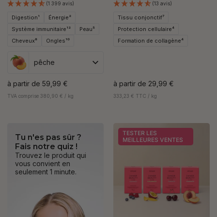
(1 399 avis)
(13 avis)
Digestion¹
Énergie²
Tissu conjonctif⁷
Système immunitaire¹²
Peau⁵
Protection cellulaire⁴
Cheveux⁸
Ongles¹⁰
Formation de collagène⁴
pêche
à partir de
59,99 €
à partir de
29,99 €
TVA comprise 380,90 € / kg
333,23 € TTC / kg
TESTER LES
Tu n'es pas sûr ?
MEILLEURES VENTES
Fais notre quiz !
Trouvez le produit qui
vous convient en
seulement 1 minute.