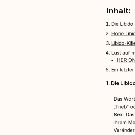
Inhalt:
Die Libido
Hohe Libid
Libido-Kil
Lust auf 
HER ON
Ein letzte
1. Die Libi
Das Wor
„Trieb“ o
Sex
. Das
ihrem Me
Veränder