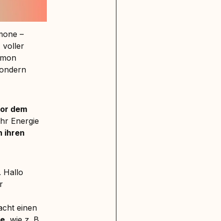
mone –
 voller
rmon
sondern
vor dem
hr Energie
n ihren
. Hallo
r
acht einen
e
, wie z. B.