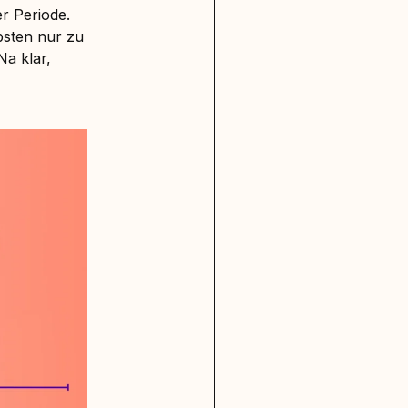
er
Periode
.
bsten nur zu
Na klar,