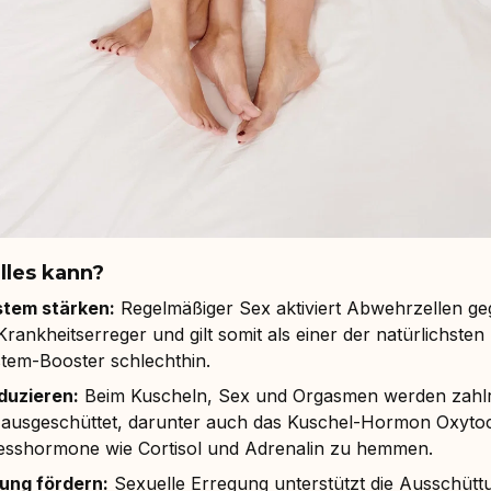
lles kann?
tem stärken:
Regelmäßiger Sex aktiviert Abwehrzellen g
rankheitserreger und gilt somit als einer der natürlichsten
em-Booster schlechthin.
duzieren:
Beim Kuscheln, Sex und Orgasmen werden zahl
usgeschüttet, darunter auch das Kuschel-Hormon Oxytocin
resshormone wie Cortisol und Adrenalin zu hemmen.
ung fördern:
Sexuelle Erregung unterstützt die Ausschütt