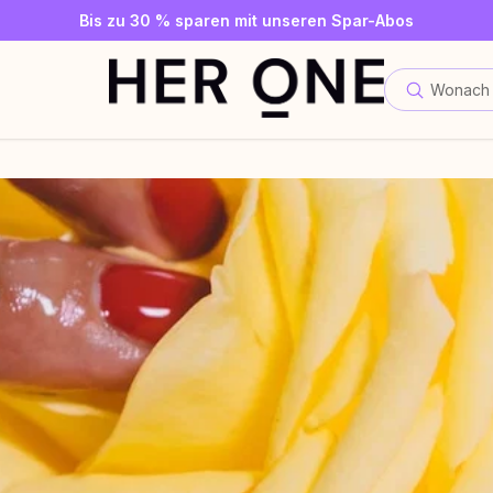
Gratis SLEEP WELL ab 69 € MBW - nur solange der Vorrat reicht
Jetzt Newsletter abonnieren und 10 €-Gutschein sichern
Bis zu 30 % sparen mit unseren Spar-Abos
Wonach 