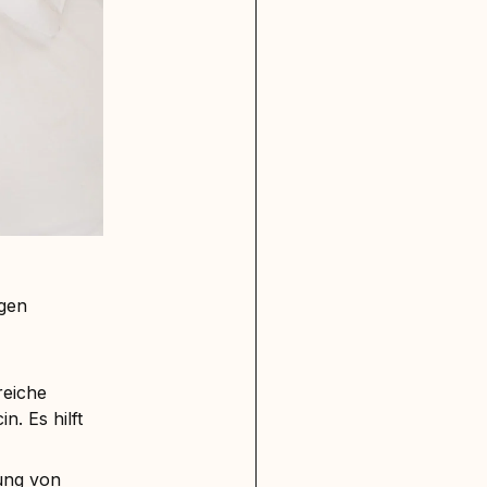
egen
reiche
. Es hilft
ung von