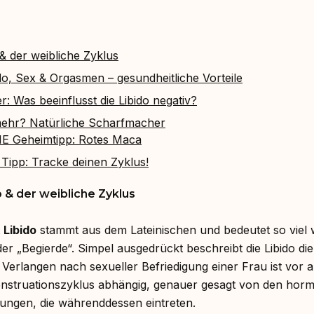
 & der weibliche Zyklus
o, Sex & Orgasmen – gesundheitliche Vorteile
ler: Was beeinflusst die Libido negativ?
mehr? Natürliche Scharfmacher
E Geheimtipp: Rotes Maca
r Tipp: Tracke deinen Zyklus!
do & der weibliche Zyklus
t
Libido
stammt aus dem Lateinischen und bedeutet so viel w
der „Begierde“. Simpel ausgedrückt beschreibt die Libido di
 Verlangen nach sexueller Befriedigung einer Frau ist vor 
nstruationszyklus abhängig, genauer gesagt von den horm
ungen, die währenddessen eintreten.