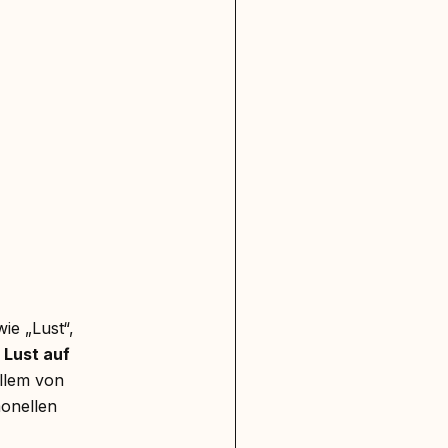
ie „Lust“,
e
Lust auf
allem von
onellen