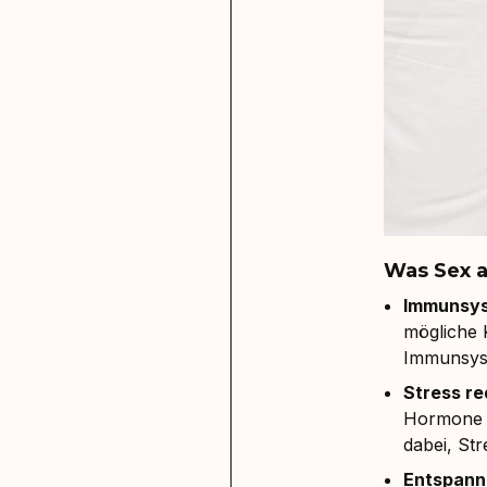
Was Sex a
Immunsys
mögliche K
Immunsyst
Stress re
Hormone a
dabei, St
Entspann