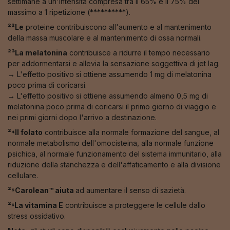
settimane a un'intensità compresa tra il 65% e il 75% del
massimo a 1 ripetizione (**********).
²²Le
proteine contribuiscono all'aumento e al mantenimento
della massa muscolare e al mantenimento di ossa normali.
²³La melatonina
contribuisce a ridurre il tempo necessario
per addormentarsi e allevia la sensazione soggettiva di jet lag.
→ L'effetto positivo si ottiene assumendo 1 mg di melatonina
poco prima di coricarsi.
→ L'effetto positivo si ottiene assumendo almeno 0,5 mg di
melatonina poco prima di coricarsi il primo giorno di viaggio e
nei primi giorni dopo l'arrivo a destinazione.
²⁴Il folato
contribuisce alla normale formazione del sangue, al
normale metabolismo dell'omocisteina, alla normale funzione
psichica, al normale funzionamento del sistema immunitario, alla
riduzione della stanchezza e dell'affaticamento e alla divisione
cellulare.
²⁵Carolean™️ aiuta
ad aumentare il senso di sazietà.
²⁶La vitamina E
contribuisce a proteggere le cellule dallo
stress ossidativo.