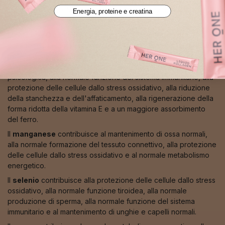
stanchezza e dell'affaticamento e alla regolazione dell'attività
Energia, proteine e creatina
ormonale.
La vitamina
C
contribuisce alla normale formazione del
collagene per la normale funzione di ossa, cartilagini, gengive,
pelle e denti, al normale metabolismo energetico, alla normale
funzione del sistema nervoso, alla normale funzione
psicologica, alla normale funzione del sistema immunitario, alla
protezione delle cellule dallo stress ossidativo, alla riduzione
della stanchezza e dell'affaticamento, alla rigenerazione della
forma ridotta della vitamina E e a un maggiore assorbimento
del ferro.
Il
manganese
contribuisce al mantenimento di ossa normali,
alla normale formazione del tessuto connettivo, alla protezione
delle cellule dallo stress ossidativo e al normale metabolismo
energetico.
Il
selenio
contribuisce alla protezione delle cellule dallo stress
ossidativo, alla normale funzione tiroidea, alla normale
produzione di sperma, alla normale funzione del sistema
immunitario e al mantenimento di unghie e capelli normali.