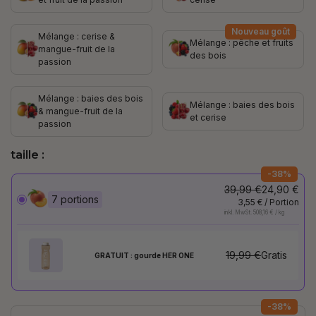
Nouveau goût
Mélange : cerise &
Mélange : pêche et fruits
mangue-fruit de la
des bois
passion
Mélange : baies des bois
Mélange : baies des bois
& mangue-fruit de la
et cerise
passion
taille :
-38%
39,99 €
24,90 €
7 portions
3,55 € / Portion
inkl. MwSt. 508,16 € / kg
19,99 €
Gratis
GRATUIT : gourde HER ONE
-38%