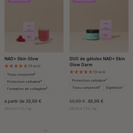
NAD+ Skin Glow
DUO de gélules NAD+ Skin
Glow Darm
(13 avis)
(13 avis)
Tissu conjonctif⁷
Protection cellulaire⁴
Protection cellulaire⁴
Tissu conjonctif⁷
Digestion¹
Formation de collagène⁴
à partir de
29,99 €
59,99 €
48,99 €
333,23 € TTC / kg
242,52 € TTC / kg