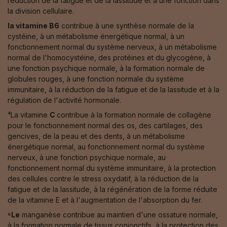
réduction de la fatigue et de la lassitude et à une fonction dans
la division cellulaire.
la vitamine B6
contribue à une synthèse normale de la
cystéine, à un métabolisme énergétique normal, à un
fonctionnement normal du système nerveux, à un métabolisme
normal de l'homocystéine, des protéines et du glycogène, à
une fonction psychique normale, à la formation normale de
globules rouges, à une fonction normale du système
immunitaire, à la réduction de la fatigue et de la lassitude et à la
régulation de l'activité hormonale.
⁴La vitamine
C
contribue à la formation normale de collagène
pour le fonctionnement normal des os, des cartilages, des
gencives, de la peau et des dents, à un métabolisme
énergétique normal, au fonctionnement normal du système
nerveux, à une fonction psychique normale, au
fonctionnement normal du système immunitaire, à la protection
des cellules contre le stress oxydatif, à la réduction de la
fatigue et de la lassitude, à la régénération de la forme réduite
de la vitamine E et à l'augmentation de l'absorption du fer.
⁵Le
manganèse contribue au maintien d'une ossature normale,
à la formation normale de tissus conjonctifs, à la protection des