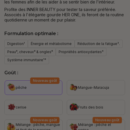
les femmes afin de les aider à se sentir bien de l'intérieur.
Profite des INNER BEAUTY pour tester ta saveur préférée.
Associés à l'élégante gourde HER ONE, ils feront de ta routine
quotidienne un moment de pur plaisir.
Formulation optimale :
Digestion¹
Énergie et métabolisme
Réduction de la fatigue³.
Peau⁸, cheveux⁸ & ongles⁸
Propriétés antioxydantes⁴
Système immunitaire¹²
Goût :
Nouveau goût
pêche
Mangue-Maracuja
cerise
Fruits des bois
Nouveau goût
Nouveau goût
Mélange : pêche, mangue
Mélange : pêche et
et fruit de la passion
cerise