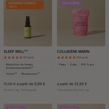
DERNIÈRE CHANCE :
COLLAGÈNE
-50 %
SLEEP WELL²³
COLLAGÈNE MARIN
(37 avis)
(132 avis)
Réduction du temps
Peau
Éclat
100 % pur
d'endormissement²³
Vision¹²
Muqueuses¹²
19,99 €
à partir de
9,99 €
à partir de
22,99 €
99,90 € / kg, TVA comprise
TVA comprise 181,76 € / kg
NOUVEAU
NOUVEAU