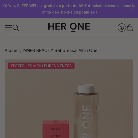
Abonnez-vous dès maintenant à la newsletter et recevez un bon d'achat
Offre « SLEEP WELL » gratuite à partir de 69 € d'achat minimum – dans la
Économisez jusqu'à 30 % grâce à nos Subscriptions
limite des stocks disponibles !
de 10 €
Accueil
INNER BEAUTY Set d'essai All in One
TESTER LES MEILLEURES VENTES