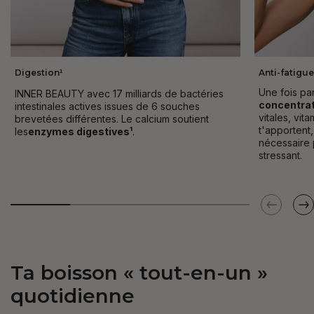
Digestion¹
Anti-fatigue
Une fois pa
INNER BEAUTY avec 17 milliards de bactéries
concentrat
intestinales actives issues de 6 souches
vitales, vit
brevetées différentes. Le calcium soutient
t'apportent
les
enzymes digestives¹
.
nécessaire 
stressant.
Ta boisson « tout-en-un »
quotidienne