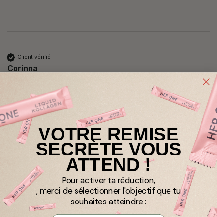
Client vérifié
Corinna
Bad Neuenahr-Ahrweiler, Allemagne
INNER BEAUTY in One MINIS Pêche / 7 portions
Je l'ai acheté comme alternative à la cure de 30 jours 
VOTRE REMISE
pendant mes vacances. 
SECRÈTE VOUS
ATTEND !
Pour activer ta réduction,
, merci de sélectionner l'objectif que tu
Client vérifié
souhaites atteindre :
Gerlinde