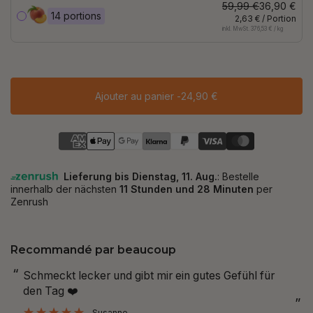
59,99 €
36,90 €
14 portions
2,63 € / Portion
inkl. MwSt. 376,53 € / kg
Ajouter au panier -
24,90 €
Recommandé par beaucoup
“
“
Haut, Haare, inneres Wohlbefinden haben sich
Der Preis is
positiv geändert.
”
”
Anonyme