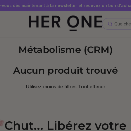
 gratuite à partir de 69 € d'achat minimum – dans la limite des
vous dès maintenant à la newsletter et recevez un bon d'acha
Économisez jusqu'à 30 % grâce à nos Subscriptions
Que che
Métabolisme (CRM)
Aucun produit trouvé
Utilisez moins de filtres
Tout effacer
Chut... Libérez votre