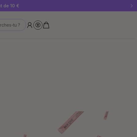
 stocks disponibles !
t de 10 €
rches-tu ?