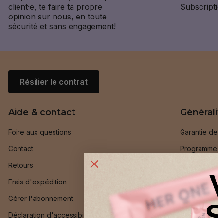
client·e, te faire ta propre
Subscripti
opinion sur nous, en toute
sécurité et
sans engagement
!
Résilier le contrat
Aide & contact
Générali
Foire aux questions
Garantie d
Contact
Programme d
Retours
Parrainer d
Frais d'expédition
INNER BEAU
Gérer l'abonnement
HER ONE Me
Déclaration d'accessibilité
Programme