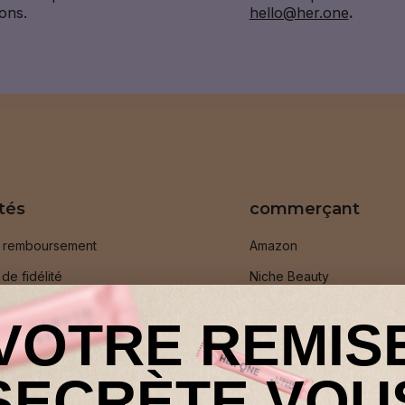
ons.
hello@her.one
.
tés
commerçant
e remboursement
Amazon
e fidélité
Niche Beauty
es amis
Boutique pharmacie
VOTRE REMIS
TY All in One
illeures ventes
SECRÈTE VOU
 Ambassadeur