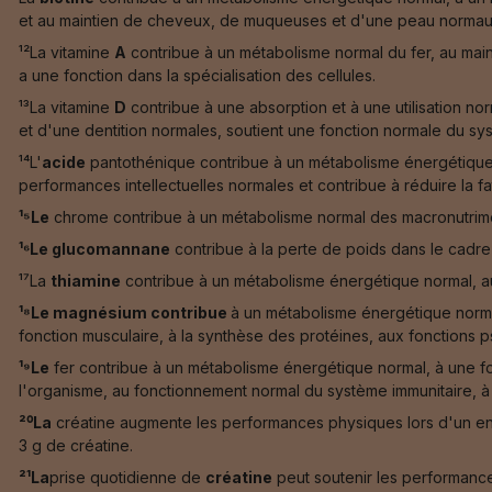
et au maintien de cheveux, de muqueuses et d'une peau normau
¹²La vitamine
A
contribue à un métabolisme normal du fer, au mai
a une fonction dans la spécialisation des cellules.
¹³La vitamine
D
contribue à une absorption et à une utilisation n
et d'une dentition normales, soutient une fonction normale du syst
¹⁴L'
acide
pantothénique contribue à un métabolisme énergétique 
performances intellectuelles normales et contribue à réduire la fat
¹⁵Le
chrome contribue à un métabolisme normal des macronutrimen
¹⁶Le glucomannane
contribue à la perte de poids dans le cadr
¹⁷La
thiamine
contribue à un métabolisme énergétique normal, a
¹⁸Le magnésium contribue
à un métabolisme énergétique normal
fonction musculaire, à la synthèse des protéines, aux fonctions ps
¹⁹Le
fer contribue à un métabolisme énergétique normal, à une fo
l'organisme, au fonctionnement normal du système immunitaire, à la 
²⁰La
créatine augmente les performances physiques lors d'un en
3 g de créatine.
²¹La
prise quotidienne de
créatine
peut soutenir les performance