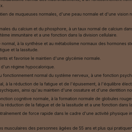
x.
ntien de muqueuses normales, d'une peau normale et d'une vision no
ormales du calcium et du phosphore, à un taux normal de calcium dan
ème immunitaire et a une fonction dans la division cellulaire.
normal, à la synthèse et au métabolisme normaux des hormones stér
igue et la lassitude.
ts et favorise le maintien d'une glycémie normale.
e d'un régime hypocalorique.
u fonctionnement normal du système nerveux, à une fonction psychi
, à la réduction de la fatigue et de l'épuisement, à l'équilibre éle
ychiques, ainsi qu'au maintien d'une ossature et d'une dentition norm
nction cognitive normale, à la formation normale de globules roug
réduction de la fatigue et de la lassitude et a une fonction dans la 
traînement de force rapide dans le cadre d'une activité physique
s musculaires des personnes âgées de 55 ans et plus qui pratiquent 