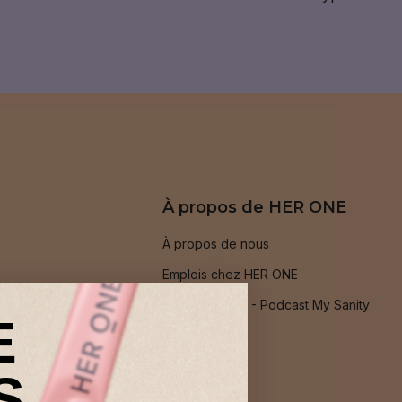
À propos de HER ONE
À propos de nous
Emplois chez HER ONE
Podcast : PMS - Podcast My Sanity
E
Blog
S