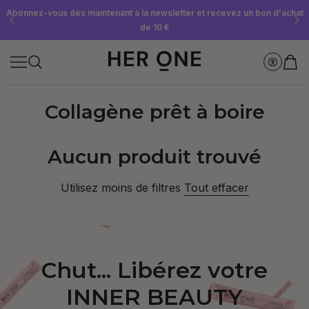
Abonnez-vous dès maintenant à la newsletter et recevez un bon d'achat
Offre « SLEEP WELL » gratuite à partir de 69 € d'achat minimum – dans la
Économisez jusqu'à 30 % grâce à nos Subscriptions
limite des stocks disponibles !
de 10 €
Collagène prêt à boire
Aucun produit trouvé
Utilisez moins de filtres
Tout effacer
Chut... Libérez votre
INNER BEAUTY