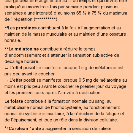
charge peut être augmentée au fil du temps et qui devrait être
pratiqué au moins trois fois par semaine pendant plusieurs
semaines à une intensité d'au moins 65 % à 75 % du maximum
de 1 répétition (**********).
²²Les
protéines
contribuent à la fois à l'augmentation et au
maintien de la masse musculaire et au maintien d'une ossature
normale.
²³La mélatonine
contribue à réduire le temps
d'endormissement et à atténuer la sensation subjective de
décalage horaire.
→ L'effet positif se manifeste lorsque 1 mg de mélatonine est
pris peu avant le coucher.
→ L'effet positif se manifeste lorsque 0,5 mg de mélatonine au
moins est pris peu avant le coucher le premier jour du voyage
et les premiers jours après l'arrivée à destination.
Le folate
contribue à la formation normale du sang, au
métabolisme normal de l'homocystéine, au fonctionnement
normal du système immunitaire, à la réduction de la fatigue et
de l'épuisement, et joue un rôle dans la division cellulaire.
²⁵Carolean™️ aide
à augmenter la sensation de satiété.