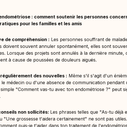
'endométriose : comment soutenir les personnes conce
ratiques pour les familles et les amis
ve de compréhension :
Les personnes souffrant de maladi
s doivent souvent annuler spontanément, elles sont souven
es. Lorsque des projets sont annulés à la dernière minute, 
ent à cause de poussées de douleurs aiguës.
égulièrement des nouvelles :
Même s'il s'agit d'un éniè
 le médecin ou d'une absence de communication pendant u
 simple "Comment vas-tu avec ton endométriose ?" peut sig
.
conseils non sollicités
:
Les phrases telles que "As-tu déjà 
ou "Une grossesse t'aidera certainement" ne sont pas util
Comment puis-je t'aider dans ton traitement de l'endométrio