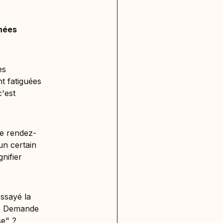
rnées
es
t fatiguées
c'est
me rendez-
n certain
nifier
essayé la
es. Demande
se" ?