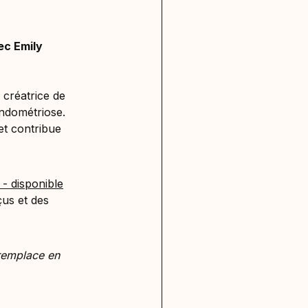
ec Emily
 créatrice de
endométriose.
et contribue
- disponible
us et des
 remplace en