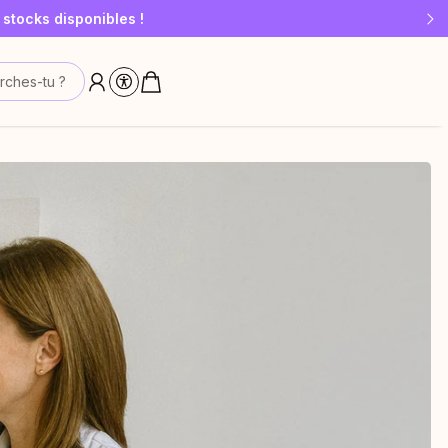
 stocks disponibles !
t de 10 €
rches-tu ?