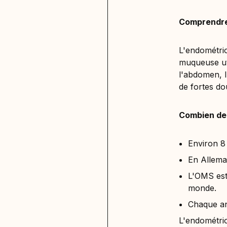
Comprendre 
L'endométrio
muqueuse ut
l'abdomen, l
de fortes do
Combien de
Environ 8
En Allema
L'OMS est
monde.
Chaque an
L'endométrio