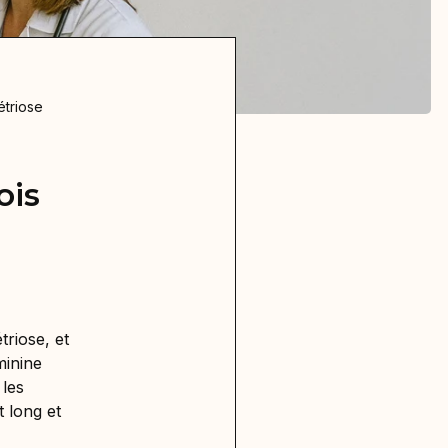
étriose
ois
triose, et
minine
 les
t long et