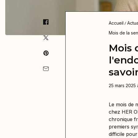
Accueil
Actua
Mois de la sen
Mois d
l'end
savoi
25 mars 2025 
Le mois de ma
chez HER ONE
chronique fr
premiers sym
difficile po