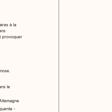
ires à la
ans
nt provoquer
riose.
ans le
 Allemagne
quente -