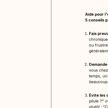
Aide pour l
5 conseils p
Fais preu
chronique
ou frustré
généralem
Demande r
vous chez
temps, un
beaucoup
Évite les 
pilule ?" 
plutôt : "