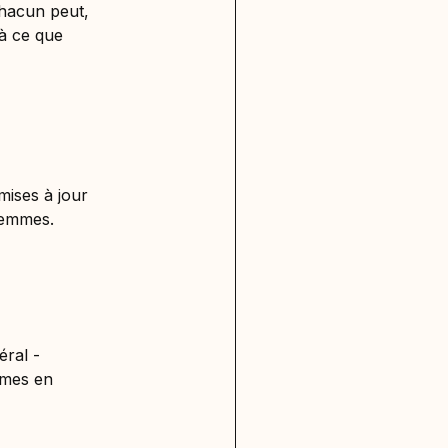
hacun peut,
 à ce que
mises à jour
 femmes.
éral -
emmes en