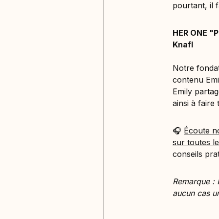
pourtant, il
HER ONE "PM
Knafl
Notre fondat
contenu Emil
Emily partag
ainsi à faire
🎧
Écoute n
sur toutes l
conseils pra
Remarque : E
aucun cas un