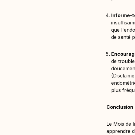
Informe-to
insuffisam
que l'end
de santé p
Encourage
de trouble
doucement
(Disclaime
endométri
plus fréqu
Conclusion 
Le Mois de l
apprendre da