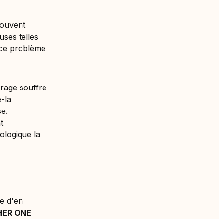
souvent
uses telles
 ce problème
rage souffre
-la
se.
t
ologique la
se d'en
ER ONE