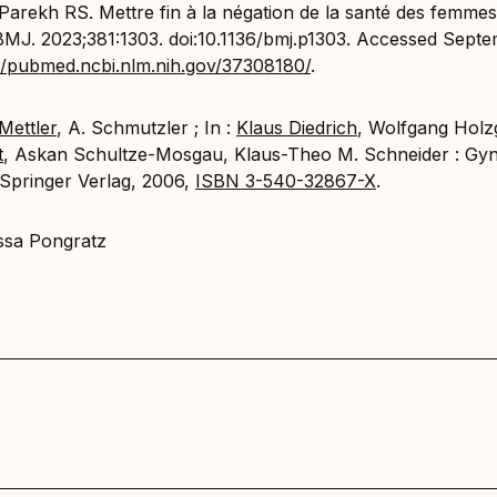
 Parekh RS. Mettre fin à la négation de la santé des femmes
BMJ. 2023;381:1303. doi:10.1136/bmj.p1303. Accessed Sept
//pubmed.ncbi.nlm.nih.gov/37308180/
.
 Mettler
, A. Schmutzler ; In :
Klaus Diedrich
, Wolfgang Holz
t
, Askan Schultze-Mosgau, Klaus-Theo M. Schneider : Gyn
 Springer Verlag, 2006,
ISBN 3-540-32867-X
.
ssa Pongratz