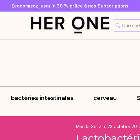
 gratuite à partir de 69 € d'achat minimum – dans la limite des
vous dès maintenant à la newsletter et recevez un bon d'acha
Économisez jusqu'à 30 % grâce à nos Subscriptions
Que che
bactéries intestinales
cerveau
Maritta Seitz
23 octobre 201
Lactobactérie