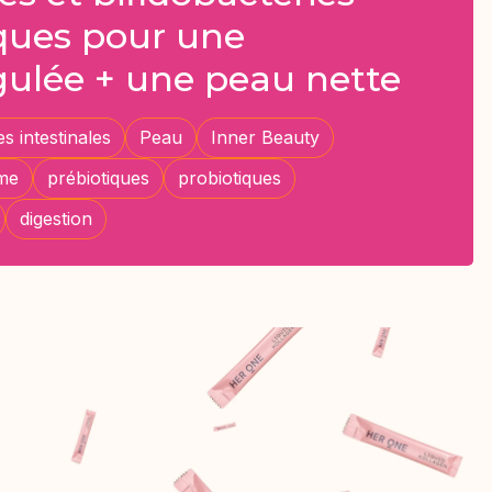
iques pour une
gulée + une peau nette
es intestinales
Peau
Inner Beauty
me
prébiotiques
probiotiques
digestion