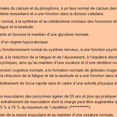
ormales du calcium et du phosphore, à un taux normal de calcium dan
ème immunitaire et a une fonction dans la division cellulaire.
normal, à la synthèse et au métabolisme normaux des hormones stér
igue et la lassitude.
ts et favorise le maintien d'une glycémie normale.
e d'un régime hypocalorique.
u fonctionnement normal du système nerveux, à une fonction psychi
, à la réduction de la fatigue et de l'épuisement, à l'équilibre éle
ychiques, ainsi qu'au maintien d'une ossature et d'une dentition norm
nction cognitive normale, à la formation normale de globules roug
réduction de la fatigue et de la lassitude et a une fonction dans la 
traînement de force rapide dans le cadre d'une activité physique
s musculaires des personnes âgées de 55 ans et plus qui pratiquent 
traînement de musculation dont la charge peut être augmentée au fi
65 % à 75 % du maximum de 1 répétition (**********).
ntien de la masse musculaire et au maintien d'une ossature normale.