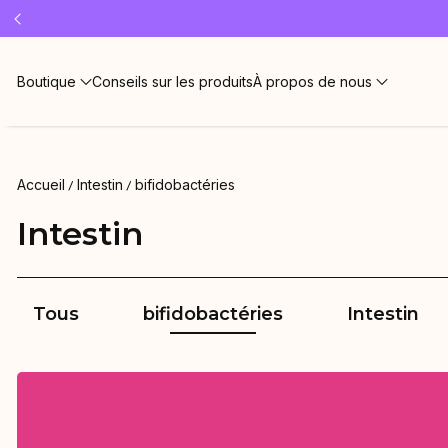
Offre « SLEEP WELL »
Abonnez-
Boutique
Conseils sur les produits
À propos de nous
Accueil
Intestin
bifidobactéries
Intestin
Tous
bifidobactéries
Intestin