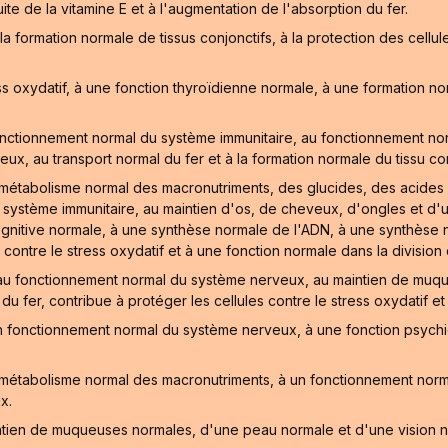
uite de la vitamine E et à l'augmentation de l'absorption du fer.
formation normale de tissus conjonctifs, à la protection des cellul
ess oxydatif, à une fonction thyroïdienne normale, à une formation 
nctionnement normal du système immunitaire, au fonctionnement norm
ux, au transport normal du fer et à la formation normale du tissu con
métabolisme normal des macronutriments, des glucides, des acides g
 système immunitaire, au maintien d'os, de cheveux, d'ongles et d'
ognitive normale, à une synthèse normale de l'ADN, à une synthèse n
 contre le stress oxydatif et à une fonction normale dans la division c
, au fonctionnement normal du système nerveux, au maintien de mu
 fer, contribue à protéger les cellules contre le stress oxydatif et 
un fonctionnement normal du système nerveux, à une fonction psyc
 métabolisme normal des macronutriments, à un fonctionnement nor
x.
ntien de muqueuses normales, d'une peau normale et d'une vision no