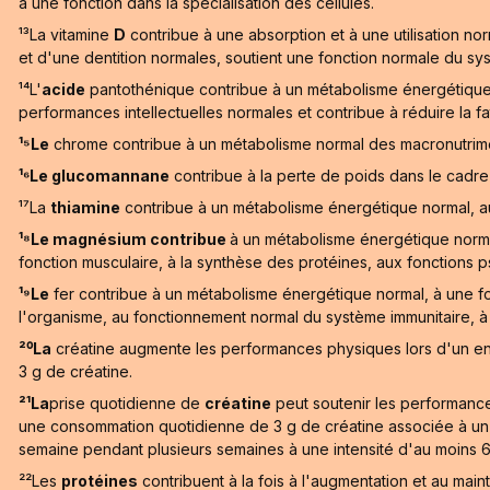
a une fonction dans la spécialisation des cellules.
¹³La vitamine
D
contribue à une absorption et à une utilisation n
et d'une dentition normales, soutient une fonction normale du syst
¹⁴L'
acide
pantothénique contribue à un métabolisme énergétique 
performances intellectuelles normales et contribue à réduire la fat
¹⁵Le
chrome contribue à un métabolisme normal des macronutrimen
¹⁶Le glucomannane
contribue à la perte de poids dans le cadr
¹⁷La
thiamine
contribue à un métabolisme énergétique normal, a
¹⁸Le magnésium contribue
à un métabolisme énergétique normal
fonction musculaire, à la synthèse des protéines, aux fonctions ps
¹⁹Le
fer contribue à un métabolisme énergétique normal, à une fo
l'organisme, au fonctionnement normal du système immunitaire, à la 
²⁰La
créatine augmente les performances physiques lors d'un en
3 g de créatine.
²¹La
prise quotidienne de
créatine
peut soutenir les performance
une consommation quotidienne de 3 g de créatine associée à un en
semaine pendant plusieurs semaines à une intensité d'au moins 
²²Les
protéines
contribuent à la fois à l'augmentation et au mai