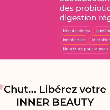
des probiot
digestion ré
bifidobactéries
bactéri
lactobacilles
Microbio
Nourriture pour la peau
Chut... Libérez votre
INNER BEAUTY