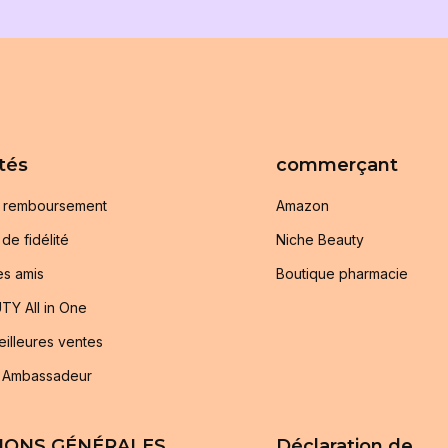
tés
commerçant
e remboursement
Amazon
e fidélité
Niche Beauty
es amis
Boutique pharmacie
TY All in One
illeures ventes
 Ambassadeur
IONS GÉNÉRALES
Déclaration de