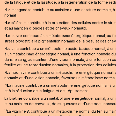
de la fatigue et de la lassitude, à la régénération de la forme réd
⁵Le
manganèse contribue au maintien d'une ossature normale, à la 
normal.
⁶Le
sélénium contribue à la protection des cellules contre le str
et au maintien d'ongles et de cheveux normaux.
⁷Le
cuivre contribue à un métabolisme énergétique normal, au fo
stress oxydatif, à la pigmentation normale de la peau et des cheve
⁸Le
zinc contribue à un métabolisme acido-basique normal, à un 
à un métabolisme énergétique normal, à une fonction normale du
dans le sang, au maintien d'une vision normale, à une fonction c
fertilité et une reproduction normales, à la protection des cellules
⁹La
riboflavine contribue à un métabolisme énergétique normal
normale et d'une vision normale, favorise un métabolisme normal du
¹⁰La
niacine contribue à un métabolisme énergétique normal, à 
et à la réduction de la fatigue et de l'épuisement.
La
biotine
contribue à un métabolisme énergétique normal, à un
et au maintien de cheveux, de muqueuses et d'une peau normau
¹²La vitamine
A
contribue à un métabolisme normal du fer, au mai