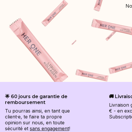
No
🌟 60 jours de garantie de
🚚 Livrais
remboursement
Livraison 
Tu pourras ainsi, en tant que
€ - en exc
client·e, te faire ta propre
Subscripti
opinion sur nous, en toute
sécurité et
sans engagement
!