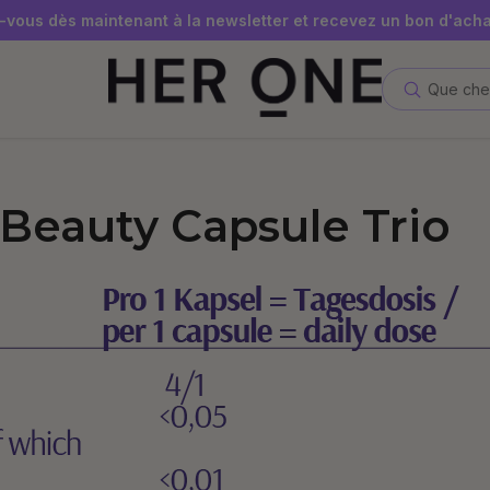
 gratuite à partir de 69 € d'achat minimum – dans la limite des
vous dès maintenant à la newsletter et recevez un bon d'acha
Économisez jusqu'à 30 % grâce à nos Subscriptions
Que che
 Beauty Capsule Trio