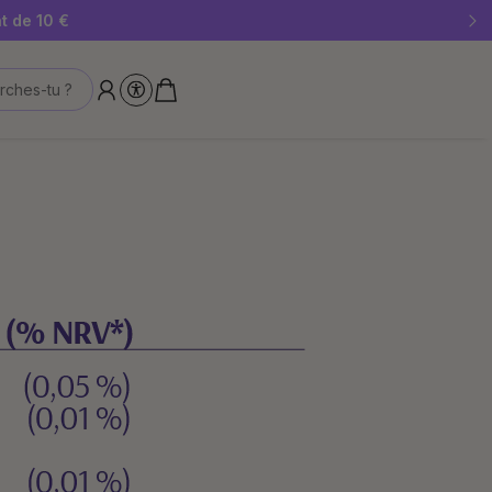
 stocks disponibles !
t de 10 €
rches-tu ?