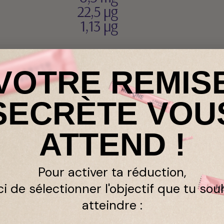
VOTRE REMIS
SECRÈTE VOU
ATTEND !
Pour activer ta réduction,
ci de sélectionner l'objectif que tu sou
atteindre :