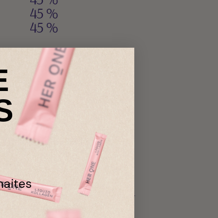
E
S
haites