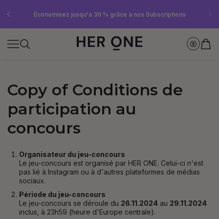
Abonnez-vous dès maintenant à la newsletter et recevez un bon d'achat
Offre « SLEEP WELL » gratuite à partir de 69 € d'achat minimum – dans la
Économisez jusqu'à 30 % grâce à nos Subscriptions
limite des stocks disponibles !
de 10 €
Copy of Conditions de
participation au
concours
Organisateur du jeu-concours
Le jeu-concours est organisé par HER ONE. Celui-ci n'est
pas lié à Instagram ou à d'autres plateformes de médias
sociaux.
Période du jeu-concours
Le jeu-concours se déroule du
26.11.2024
au
29.11.2024
inclus, à 23h59 (heure d'Europe centrale).