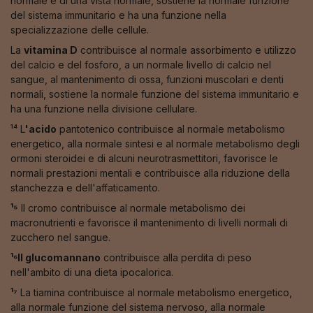
normale e di una vista normale, sostiene la normale funzione
del sistema immunitario e ha una funzione nella
specializzazione delle cellule.
La
vitamina D
contribuisce al normale assorbimento e utilizzo
del calcio e del fosforo, a un normale livello di calcio nel
sangue, al mantenimento di ossa, funzioni muscolari e denti
normali, sostiene la normale funzione del sistema immunitario e
ha una funzione nella divisione cellulare.
¹⁴ L
'acido
pantotenico contribuisce al normale metabolismo
energetico, alla normale sintesi e al normale metabolismo degli
ormoni steroidei e di alcuni neurotrasmettitori, favorisce le
normali prestazioni mentali e contribuisce alla riduzione della
stanchezza e dell'affaticamento.
¹⁵
Il cromo contribuisce al normale metabolismo dei
macronutrienti e favorisce il mantenimento di livelli normali di
zucchero nel sangue.
¹⁶Il glucomannano
contribuisce alla perdita di peso
nell'ambito di una dieta ipocalorica.
¹⁷
La tiamina contribuisce al normale metabolismo energetico,
alla normale funzione del sistema nervoso, alla normale