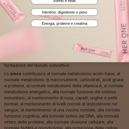
energetico.
Sonno e relax
Il
selenio
contribuisce alla protezione delle cellule dallo stress
Intestino, digestione e peso
ossidativo, alla normale funzione tiroidea, alla normale
produzione di sperma, alla normale funzione del sistema
Energia, proteine e creatina
immunitario e al mantenimento di unghie e capelli normali.
Il
rame
contribuisce al normale metabolismo energetico, alla
normale funzione del sistema immunitario, alla normale
funzione del sistema nervoso, alla protezione delle cellule
dallo stress ossidativo, alla normale pigmentazione di pelle e
capelli, al normale trasporto del ferro e alla normale
formazione del tessuto connettivo.
Lo
zinco
contribuisce al normale metabolismo acido-base, al
normale metabolismo di macronutrienti, carboidrati, acidi grassi
e proteine, al normale metabolismo della vitamina A, al normale
metabolismo energetico, alla normale funzione del sistema
immunitario, al mantenimento di ossa, capelli, unghie e pelle
normali, al mantenimento di livelli normali di testosterone nel
sangue, al mantenimento di una visione normale, alla normale
funzione cognitiva, alla normale sintesi del DNA, alla normale
sintesi delle proteine, alla normale divisione cellulare, alla
normale fertilità e riproduzione, alla protezione delle cellule