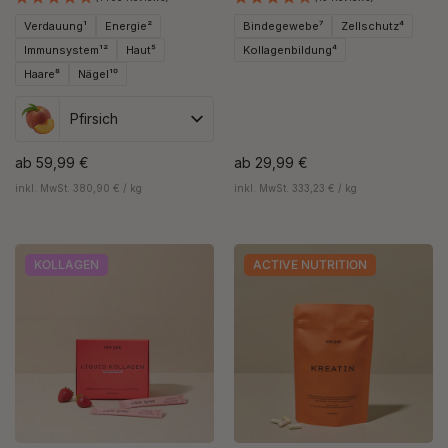
Verdauung¹
Energie²
Bindegewebe⁷
Zellschutz⁴
Immunsystem¹²
Haut⁵
Kollagenbildung⁴
Haare⁸
Nägel¹⁰
Pfirsich
ab
59,99 €
ab
29,99 €
inkl. MwSt. 380,90 € / kg
inkl. MwSt. 333,23 € / kg
KOLLAGEN
ACTIVE NUTRITION