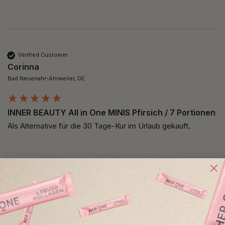
Verified Customer
Corinna
Bad Neuenahr-Ahrweiler, DE
INNER BEAUTY All in One MINIS Pfirsich / 7 Portionen
Als Alternative für die 30 Tage-Kur im Urlaub gekauft. 
Verified Customer
Corinna
Bad Neuenahr-Ahrweiler, DE