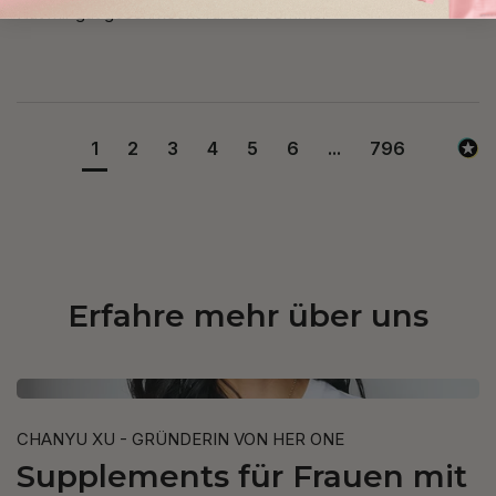
Hat mir gut geschmeckt für den Sommer
1
2
3
4
5
6
...
796
Erfahre mehr über uns
CHANYU XU - GRÜNDERIN VON HER ONE
Supplements für Frauen mit