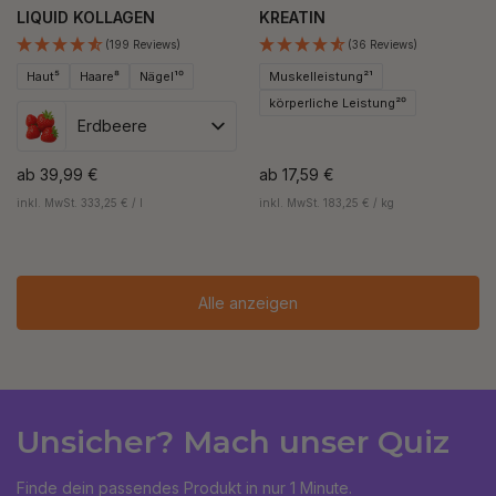
LIQUID KOLLAGEN
KREATIN
(199 Reviews)
(36 Reviews)
Haut⁵
Haare⁸
Nägel¹⁰
Muskelleistung²¹
körperliche Leistung²⁰
Erdbeere
ab
39,99 €
ab
17,59 €
inkl. MwSt. 333,25 € / l
inkl. MwSt. 183,25 € / kg
Alle anzeigen
Unsicher? Mach unser Quiz
Finde dein passendes Produkt in nur 1 Minute.