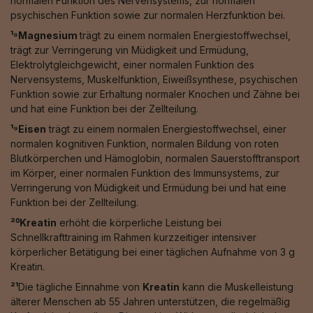
normalen Funktion des Nervensystems, zur normalen
psychischen Funktion sowie zur normalen Herzfunktion bei.
¹⁸Magnesium
trägt zu einem normalen Energiestoffwechsel,
trägt zur Verringerung vin Müdigkeit und Ermüdung,
Elektrolytgleichgewicht, einer normalen Funktion des
Nervensystems, Muskelfunktion, Eiweißsynthese, psychischen
Funktion sowie zur Erhaltung normaler Knochen und Zähne bei
und hat eine Funktion bei der Zellteilung.
¹⁹Eisen
trägt zu einem normalen Energiestoffwechsel, einer
normalen kognitiven Funktion, normalen Bildung von roten
Blutkörperchen und Hämoglobin, normalen Sauerstofftransport
im Körper, einer normalen Funktion des Immunsystems, zur
Verringerung von Müdigkeit und Ermüdung bei und hat eine
Funktion bei der Zellteilung.
²⁰Kreatin
erhöht die körperliche Leistung bei
Schnellkrafttraining im Rahmen kurzzeitiger intensiver
körperlicher Betätigung bei einer täglichen Aufnahme von 3 g
Kreatin.
²¹
Die tägliche Einnahme von
Kreatin
kann die Muskelleistung
älterer Menschen ab 55 Jahren unterstützen, die regelmäßig