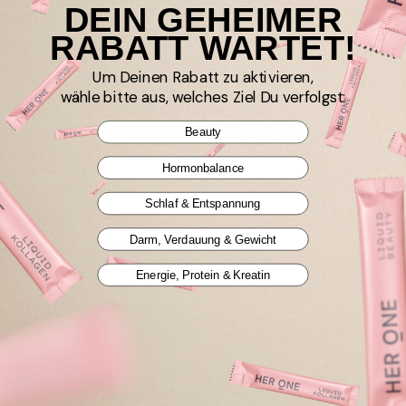
DEIN GEHEIMER
I recommend this product
RABATT WARTET!
Um Deinen Rabatt zu aktivieren,
LIQUID KOLLAGEN Spar-Abo Erdbeere / 30 Portionen
wähle bitte aus, welches Ziel Du verfolgst:
Einfach anzuwenden. Quasi to go.

Hohe Bioverfügbarkeit. Und auch noch lecker!
Beauty
Hormonbalance
Schlaf & Entspannung
Darm, Verdauung & Gewicht
Verified Customer
Gerlinde
Energie, Protein & Kreatin
Ohlsdorf, AT
I recommend this product
INNER BEAUTY All in One Spar-Abo Mango-Maracuja