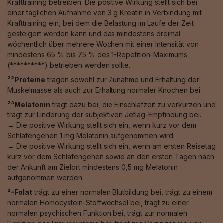
Krafttraining betreiben. Die positive Wirkung stellt sich bei
einer täglichen Aufnahme von 3 g Kreatin in Verbindung mit
Krafttraining ein, bei dem die Belastung im Laufe der Zeit
gesteigert werden kann und das mindestens dreimal
wöchentlich über mehrere Wochen mit einer Intensität von
mindestens 65 % bis 75 % des 1-Repetition-Maximums
(**********) betrieben werden sollte.
²²Proteine
tragen sowohl zur Zunahme und Erhaltung der
Muskelmasse als auch zur Erhaltung normaler Knochen bei.
²³Melatonin
trägt dazu bei, die Einschlafzeit zu verkürzen und
trägt zur Linderung der subjektiven Jetlag-Empfindung bei.
→ Die positive Wirkung stellt sich ein, wenn kurz vor dem
Schlafengehen 1 mg Melatonin aufgenommen wird.
→ Die positive Wirkung stellt sich ein, wenn am ersten Reisetag
kurz vor dem Schlafengehen sowie an den ersten Tagen nach
der Ankunft am Zielort mindestens 0,5 mg Melatonin
aufgenommen werden.
²⁴Folat
trägt zu einer normalen Blutbildung bei, trägt zu einem
normalen Homocystein-Stoffwechsel bei, trägt zu einer
normalen psychischen Funktion bei, trägt zur normalen